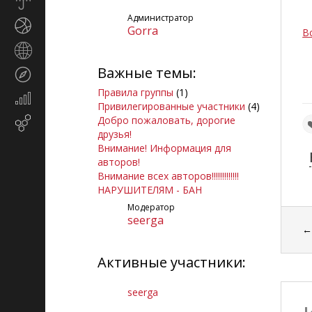
Прогноз
погоды
Администратор
Спорт
Gorra
В
Страны
и
Важные темы:
Туризм
регионы
Правила группы
(1)
Экономика
Привилегированные участники
(4)
и
Добро пожаловать, дорогие
Email-
финансы
друзья!
маркетинг
Внимание! Информация для
авторов!
Внимание всех авторов!!!!!!!!!!!!!
НАРУШИТЕЛЯМ - БАН
Модератор
seerga
Активные участники:
seerga