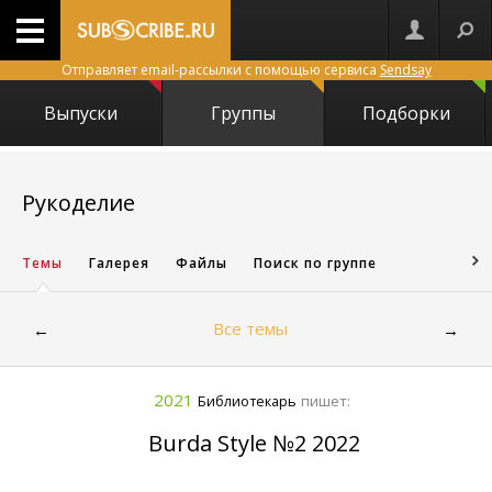
Отправляет email-рассылки с помощью сервиса
Sendsay
Выпуски
Группы
Подборки
150
Рукоделие
Темы
Галерея
Файлы
Поиск по группе
Все темы
←
→
2021
пишет:
Библиотекарь
Burda Style №2 2022