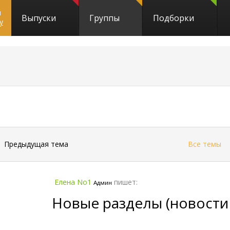
и
Выпуски
Группы
Подборки
y
←
Предыдущая тема
Все темы
Елена No1
пишет:
Админ
Новые разделы (новости