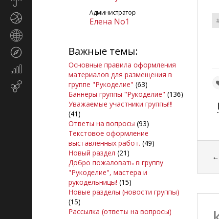
Прогноз
погоды
Администратор
Спорт
Елена No1
Страны
и
Важные темы:
Туризм
регионы
Основные правила оформления
Экономика
материалов для размещения в
и
группе "Рукоделие"
(63)
Email-
финансы
Баннеры группы "Рукоделие"
(136)
маркетинг
Уважаемые участники группы!!!
(41)
Ответы на вопросы
(93)
Текстовое оформление
выставленных работ.
(49)
Новый раздел
(21)
Добро пожаловать в группу
"Рукоделие", мастера и
рукодельницы!
(15)
Новые разделы (новости группы)
(15)
Рассылка (ответы на вопросы)