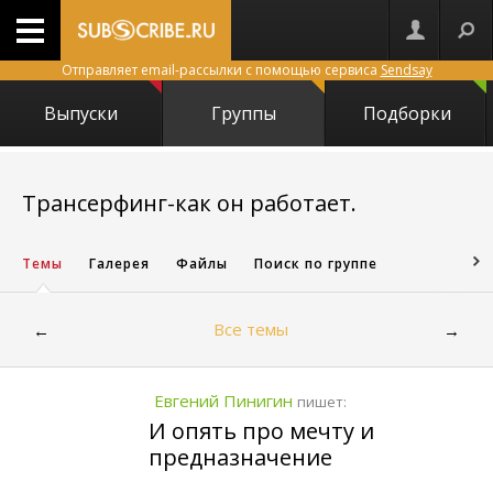
Отправляет email-рассылки с помощью сервиса
Sendsay
Выпуски
Группы
Подборки
1907
Трансерфинг-как он работает.
Темы
Галерея
Файлы
Поиск по группе
Все темы
←
→
Евгений Пинигин
пишет:
И опять про мечту и
предназначение