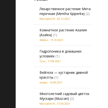
Лекарственное растение Мята
перечная (Mentha Xpiperita)
(2)
Marisabel76
,
03.12.2021
Комнатное растение Азалия
(Azalea)
(1)
46tabo
,
15.10.2021
Гидропоника в домашних
условиях
(1)
Onix
,
17.08.2021
Вейгела — кустарник дивной
красоты
(1)
илара
,
16.08.2021
Многолетний садовый цветок
Мускари (Muscari)
(2)
Marisabel76
,
07.06.2021