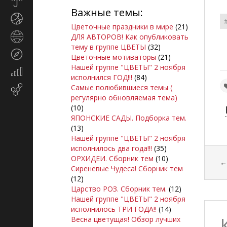
Прогноз
Важные темы:
погоды
Спорт
Цветочные праздники в мире
(21)
Страны
ДЛЯ АВТОРОВ! Как опубликовать
и
тему в группе ЦВЕТЫ
(32)
Туризм
регионы
Цветочные мотиваторы
(21)
Нашей группе "ЦВЕТЫ" 2 ноября
Экономика
исполнился ГОД!!!
(84)
и
Самые полюбившиеся темы (
Email-
финансы
регулярно обновляемая тема)
маркетинг
(10)
ЯПОНСКИЕ САДЫ. Подборка тем.
(13)
Нашей группе "ЦВЕТЫ" 2 ноября
исполнилось два года!!!
(35)
ОРХИДЕИ. Сборник тем
(10)
Сиреневые Чудеса! Сборник тем
(12)
Царство РОЗ. Сборник тем.
(12)
Нашей группе "ЦВЕТЫ" 2 ноября
исполнилось ТРИ ГОДА!!
(14)
Весна цветущая! Обзор лучших