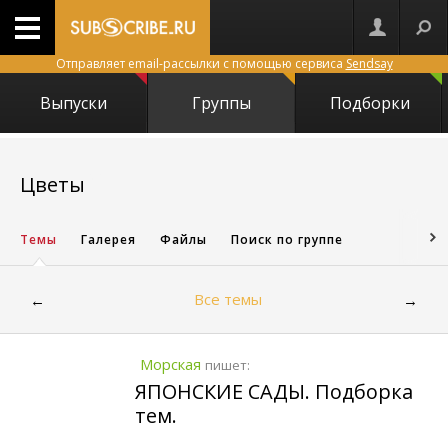
Отправляет email-рассылки с помощью сервиса
Sendsay
Выпуски
Группы
Подборки
2198
Цветы
Темы
Галерея
Файлы
Поиск по группе
Все темы
←
→
Морская
пишет:
ЯПОНСКИЕ САДЫ. Подборка
тем.