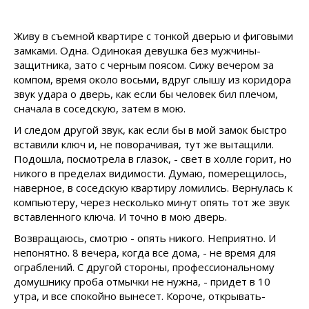
Живу в съемной квартире с тонкой дверью и фиговыми
замками. Одна. Одинокая девушка без мужчины-
защитника, зато с черным поясом. Сижу вечером за
компом, время около восьми, вдруг слышу из коридора
звук удара о дверь, как если бы человек бил плечом,
сначала в соседскую, затем в мою.
И следом другой звук, как если бы в мой замок быстро
вставили ключ и, не поворачивая, тут же вытащили.
Подошла, посмотрела в глазок, - свет в холле горит, но
никого в пределах видимости. Думаю, померещилось,
наверное, в соседскую квартиру ломились. Вернулась к
компьютеру, через несколько минут опять тот же звук
вставленного ключа. И точно в мою дверь.
Возвращаюсь, смотрю - опять никого. Неприятно. И
непонятно. 8 вечера, когда все дома, - не время для
ограблений. С другой стороны, профессиональному
домушнику проба отмычки не нужна, - придет в 10
утра, и все спокойно вынесет. Короче, открывать-