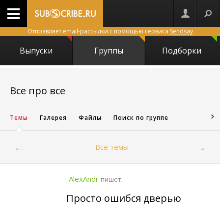
Отправляет email-рассылки с помощью сервиса
Sendsay
Выпуски
Группы
Подборки
1939
Все про все
Темы
Галерея
Файлы
Поиск по группе
Все темы
←
→
AlexAndr
пишет:
Просто ошибся дверью