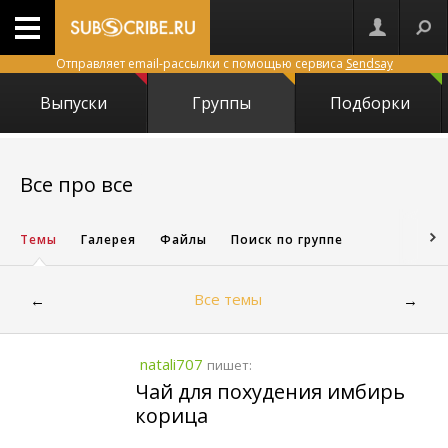
Отправляет email-рассылки с помощью сервиса
Sendsay
Выпуски
Группы
Подборки
1939
Все про все
Темы
Галерея
Файлы
Поиск по группе
Все темы
←
→
natali707
пишет:
Чай для похудения имбирь
корица