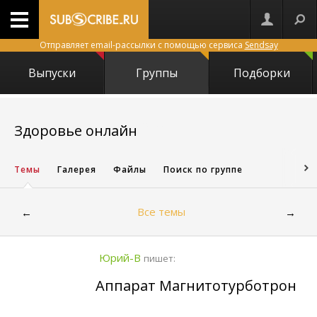
Отправляет email-рассылки с помощью сервиса
Sendsay
Выпуски
Группы
Подборки
12822
Здоровье онлайн
Темы
Галерея
Файлы
Поиск по группе
Все темы
←
→
Юрий-В
пишет:
Аппарат Магнитотурботрон