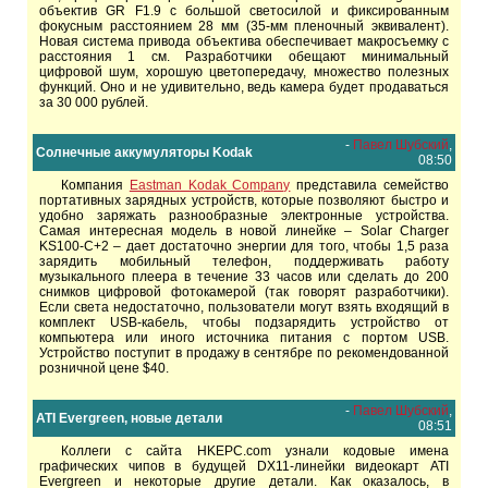
объектив GR F1.9 с большой светосилой и фиксированным
фокусным расстоянием 28 мм (35-мм пленочный эквивалент).
Новая система привода объектива обеспечивает макросъемку с
расстояния 1 см. Разработчики обещают минимальный
цифровой шум, хорошую цветопередачу, множество полезных
функций. Оно и не удивительно, ведь камера будет продаваться
за 30 000 рублей.
-
Павел Шубский
,
Солнечные аккумуляторы Kodak
08:50
Компания
Eastman Kodak Company
представила семейство
портативных зарядных устройств, которые позволяют быстро и
удобно заряжать разнообразные электронные устройства.
Самая интересная модель в новой линейке – Solar Charger
KS100-C+2 – дает достаточно энергии для того, чтобы 1,5 раза
зарядить мобильный телефон, поддерживать работу
музыкального плеера в течение 33 часов или сделать до 200
снимков цифровой фотокамерой (так говорят разработчики).
Если света недостаточно, пользователи могут взять входящий в
комплект USB-кабель, чтобы подзарядить устройство от
компьютера или иного источника питания с портом USB.
Устройство поступит в продажу в сентябре по рекомендованной
розничной цене $40.
-
Павел Шубский
,
ATI Evergreen, новые детали
08:51
Коллеги с сайта HKEPC.com узнали кодовые имена
графических чипов в будущей DX11-линейки видеокарт ATI
Evergreen и некоторые другие детали. Как оказалось, в