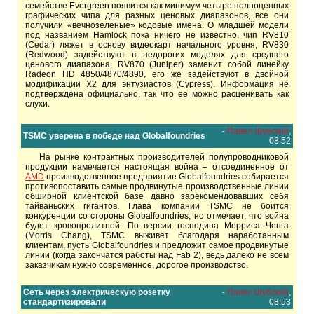
семействе Evergreen появится как минимум четыре полноценных
графических чипа для разных ценовых диапазонов, все они
получили «вечнозеленые» кодовые имена. О младшей модели
под названием Hamlock пока ничего не известно, чип RV810
(Cedar) ляжет в основу видеокарт начального уровня, RV830
(Redwood) задействуют в недорогих моделях для среднего
ценового диапазона, RV870 (Juniper) заменит собой линейку
Radeon HD 4850/4870/4890, его же задействуют в двойной
модификации X2 для энтузиастов (Cypress). Информация не
подтверждена официально, так что ее можно расценивать как
слухи.
-
Павел Шубский
,
TSMC уверена в победе над Globalfoundries
08:52
На рынке контрактных производителей полупроводниковой
продукции намечается настоящая война – отсоединенное от
AMD
производственное предприятие Globalfoundries собирается
противопоставить самые продвинутые производственные линии
обширной клиентской базе давно зарекомендовавших себя
тайваньских гигантов. Глава компании TSMC не боится
конкуренции со стороны Globalfoundries, но отмечает, что война
будет кровопролитной. По версии господина Морриса Ченга
(Morris Chang), TSMC выживет благодаря наработанным
клиентам, пусть Globalfoundries и предложит самое продвинутые
линии (когда закончатся работы над Fab 2), ведь далеко не всем
заказчикам нужно современное, дорогое производство.
Сеть через электрическую розетку
-
Павел Шубский
,
стандартизировали
08:53