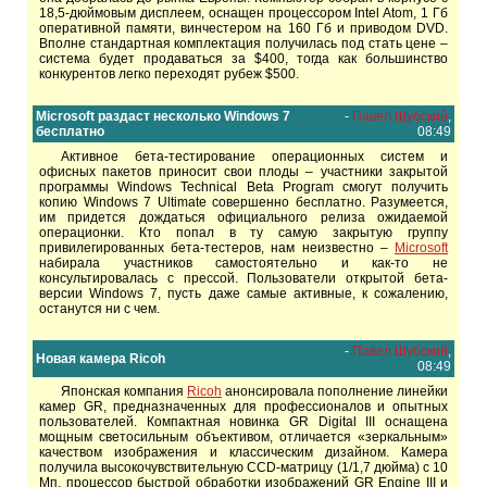
18,5-дюймовым дисплеем, оснащен процессором Intel Atom, 1 Гб
оперативной памяти, винчестером на 160 Гб и приводом DVD.
Вполне стандартная комплектация получилась под стать цене –
система будет продаваться за $400, тогда как большинство
конкурентов легко переходят рубеж $500.
Microsoft раздаст несколько Windows 7
-
Павел Шубский
,
бесплатно
08:49
Активное бета-тестирование операционных систем и
офисных пакетов приносит свои плоды – участники закрытой
программы Windows Technical Beta Program смогут получить
копию Windows 7 Ultimate совершенно бесплатно. Разумеется,
им придется дождаться официального релиза ожидаемой
операционки. Кто попал в ту самую закрытую группу
привилегированных бета-тестеров, нам неизвестно –
Microsoft
набирала участников самостоятельно и как-то не
консультировалась с прессой. Пользователи открытой бета-
версии Windows 7, пусть даже самые активные, к сожалению,
останутся ни с чем.
-
Павел Шубский
,
Новая камера Ricoh
08:49
Японская компания
Ricoh
анонсировала пополнение линейки
камер GR, предназначенных для профессионалов и опытных
пользователей. Компактная новинка GR Digital III оснащена
мощным светосильным объективом, отличается «зеркальным»
качеством изображения и классическим дизайном. Камера
получила высокочувствительную CCD-матрицу (1/1,7 дюйма) с 10
Мп, процессор быстрой обработки изображений GR Engine III и