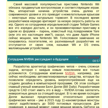
Своей массовой популярностью приставка Nintendo Wii
обязана продвинутым контроллерам и соответствующим играм.
Увы, аппаратная начинка устройства очень далека от
современного уровня и это приводит к нежелательным курьезам
– некоторые игры натурально тормозят. В последнее время
разработчиков нередко критикуют за низкую скорость работы их
игр. Одного из сотрудников игродельческой студии Telltale Games
все это изрядно достало, и он прокомментировал приставку в
одном из форумов – парень, известный под псевдонимом Yare
(или это его настоящее имя?), сказал, что даже Apple iPhone
сейчас мощнее, чем Nintendo Wii. Голословное замечание не
понравилось посетителям, но разгневанный разработчик не
отступается от своих слов, называя Wii и DS очень
маломощными устройствами.
-
Павел Шубский
,
Сотрудник NVIDIA рассуждает о будущем
08:57
Разработка архитектур графических чипов – очень сложная
задача, которая с каждым новым поколением все только
усложняется. Сотрудникам компании
NVIDIA
, например, уже
сейчас необходимы автоматизированные средства, которые бы
позволили определить уровень энергопотребления еще на
стадиях дизайна в компьютерной программе. Об этом сообщил
главный ученый компании Билл Дэлли (Bill Dally). Разработчикам
средств CAD стоит иметь это в виду – NVIDIA готова заплатить
невероятные деньги за стоящий продукт. В то же время господин
Дэлли высказал предположение относительно развития
графических чипов – уже в 2015 году 11-нанометровые монстры
смогут задействовать до 5000 потоковых процессоров. Для
сравнения, в данный момент самая мощная модель GeForce на