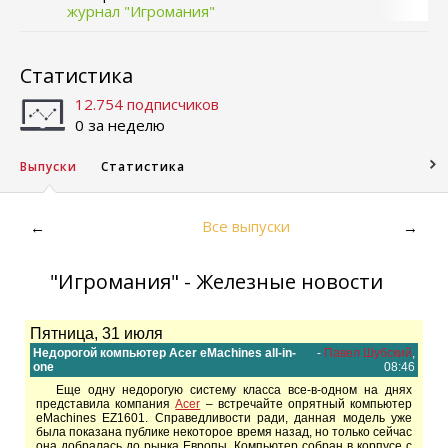
журнал "Игромания"
Статистика
12.754 подписчиков
0 за неделю
Выпуски
Статистика
Все выпуски
←
→
"Игромания" - Железные новости
Пятница, 31 июля
Недорогой компьютер Acer eMachines all-in-
-
Павел Шубский
,
one
08:46
Еще одну недорогую систему класса все-в-одном на днях
представила компания
Acer
– встречайте опрятный компьютер
eMachines EZ1601. Справедливости ради, данная модель уже
была показана публике некоторое время назад, но только сейчас
она добралась до рынка Европы. Компьютер собран в корпусе с