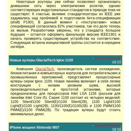
Некоторые роутеры уже сейчас позволяют организовать
домашнюю сеть через электрические розетки, однако
соответствующих индустриальных стандартов в природе пока не
существует. К счастью, великие стандартизаторы из IEEE уже
задумались над проблемой и подготовили бета-спецификации
(draft) P1901. В данный момент с «постулатами» новых
спецификаций согласились 82% участников, так что дело теперь
за малым. Разработчики уверены, что у стандарта большое
будущее – остается оформить финальную версию IEEE1901 и
начать проверять существующие устройства на соответствие.
Следующая встреча инициативной группы состоится в середине
октября.
-
Павел Шубский
,
Новые кулеры GlacialTech Igloo 1100
08:55
Компания
GlacialTech
, производитель систем охлаждения,
блоков питания и компьютерных корпусов для потребительских и
промышленных приложений, представляет процессорные
кулеры серии Igloo 1100. Новая линейка включает в себя легкие
конструкции с низким уровнем шума, высокой
производительностью и простотой установки, которые
предназначены для процессоров Intel LGA 1156 (разъем для
линейки Intel Core i5). Серия 1100 состоит из четырех моделей:
1100 Silent/1100 Silent(E)/1100 Silent(2B), 1100 Light/1100
Light(E)/1100 Light(2B), 1100/1100(E)/1100(2B) и 1100 PWM/1100
PWM(E)/1100 PWM(2B). По традиции кулеры будут стоить
минимальных денег.
-
Павел Шубский
,
iPhone мощнее Nintendo Wii?
08:56