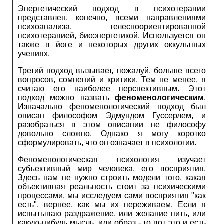
Энергетический подход в психотерапии
представлен, конечно, всеми направлениями
психоанализа, телесноориентированной
психотерапией, биоэнергетикой. Используется он
также в йоге и некоторых других оккультных
учениях.
Третий подход вызывает, пожалуй, больше всего
вопросов, сомнений и критики. Тем не менее, я
считаю его наиболее перспективным. Этот
подход можно назвать
феноменологическим
.
Изначально феноменологический подход был
описан философом Эдмундом Гуссерлем, и
разобраться в этом описании не философу
довольно сложно. Однако я могу коротко
сформулировать, что он означает в психологии.
Феноменологическая психология изучает
субъективный мир человека, его восприятия.
Здесь нам не нужно строить модели того, какая
объективная реальность стоит за психическими
процессами, мы исследуем сами восприятия "как
есть", вернее, как мы их переживаем. Если я
испытываю раздражение, или желание пить, или
какую-нибудь мысль, или образ - то вот это и есть