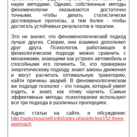
науки методами. Однако, собственные методы
феноменологии оказываются достаточно
точными, чтобы делать статистически
достоверные прогнозы, а тем более - чтобы
достигать устойчивых результатов в терапии.
Это не значит, что феноменологический подход
лучше других. Скорее, они взаимно дополняют
друг друга. Психологов, работающих в
физиологическом подходе можно сравнить с
механиками, знающими как устроен автомобиль и
способными его починить. Те, кто привержен
энергетическому подходу, знают законы движения
и могут расчитать оптимальную траекторию,
найти причины аварий. В феноменологическом
же подходе психолог - это гонщик, который умеет
ездить, и знает, как этому научить. Самые
эффективные методы психотерапии используют
все три подхода в различных пропорциях.
Адрес статьи на сайте, и обсуждение:
http://selectyourself.info/index.php/articles/152-three-
approach