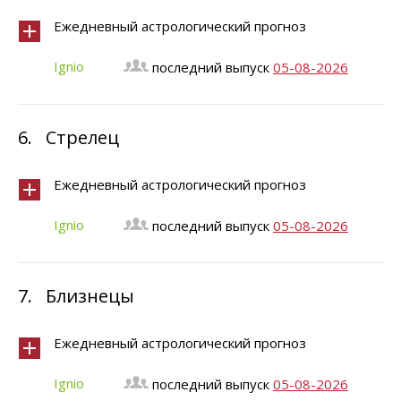
Ежедневный астрологический прогноз
Ignio
последний выпуск
05-08-2026
6.
Стрелец
Ежедневный астрологический прогноз
Ignio
последний выпуск
05-08-2026
7.
Близнецы
Ежедневный астрологический прогноз
Ignio
последний выпуск
05-08-2026