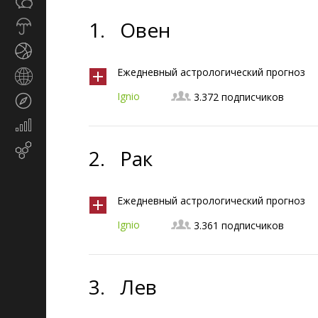
Общество
СМИ
1.
Овен
Прогноз
погоды
Спорт
Ежедневный астрологический прогноз
Страны
и
Ignio
3.372 подписчиков
Туризм
регионы
Экономика
и
Email-маркетинг
2.
Рак
финансы
Ежедневный астрологический прогноз
Ignio
3.361 подписчиков
3.
Лев