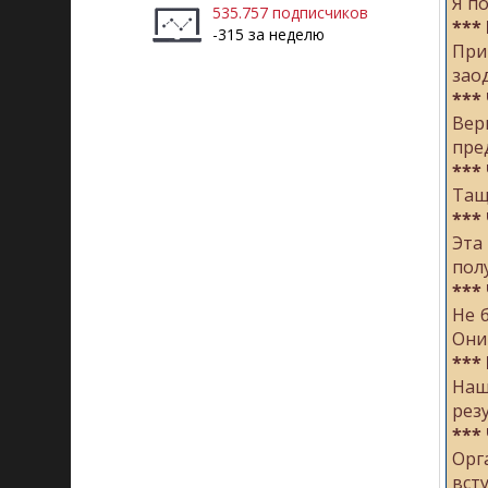
Я по
535.757 подписчиков
***
-315 за неделю
При
зао
***
Вер
пре
***
Тащ
***
Эта
пол
***
Не 
Они
***
Наш
рез
***
Орг
вст