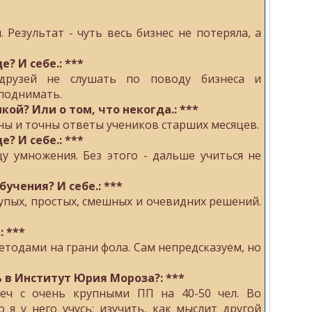
Результат - чуть весь бизнес не потеряла, а
? И себе.: ***
друзей не слушать по поводу бизнеса и
 поднимать.
ой? Или о том, что некогда.: ***
ны и точны ответы учеников старших месяцев.
? И себе.: ***
цу умножения. Без этого - дальше учиться не
бучения? И себе.: ***
глупых, простых, смешных и очевидних решений.
: ***
етодами на грани фола. Сам непредсказуем, но
ь в Институт Юрия Мороза?: ***
еч с очень крупными ПП на 40-50 чел. Во
 я у него учусь: изучить, как мыслит другой