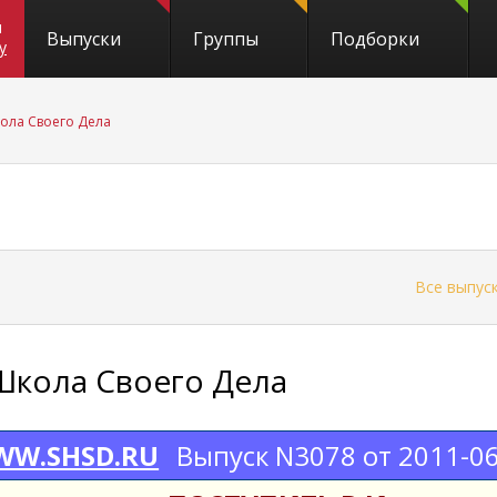
и
Выпуски
Группы
Подборки
y
ола Своего Дела
←
Все выпус
Школа Своего Дела
W.SHSD.RU
Выпуск N3078 от 2011-0