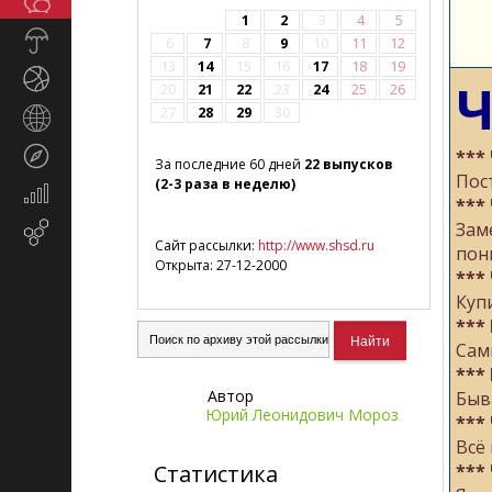
Общество
СМИ
1
2
3
4
5
Прогноз
6
7
8
9
10
11
12
погоды
13
14
15
16
17
18
19
Спорт
Ч
20
21
22
23
24
25
26
27
28
29
30
Страны
и
Туризм
***
регионы
За последние 60 дней
22 выпусков
Пос
(2-3 раза в неделю)
Экономика
***
и
Зам
Email-
финансы
Сайт рассылки:
http://www.shsd.ru
пон
маркетинг
Открыта: 27-12-2000
***
Купи
***
Сам
***
Автор
Быв
Юрий Леонидович Мороз
***
Всё
Статистика
***