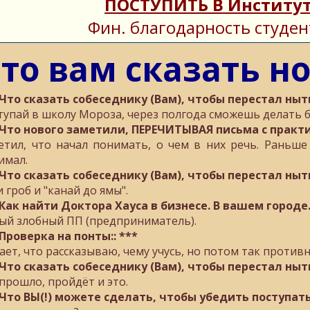
ПОСТУПИТЬ В Институт
Фин. благодарность студен
то вам сказать н
 Что сказать собеседнику (Вам), чтобы перестал ныт
тупай в школу Мороза, через полгода сможешь делать б
 Что нового заметили, ПЕРЕЧИТЫВАЯ письма с практик
етил, что начал понимать, о чем в них речь. Раньше
имал.
 Что сказать собеседнику (Вам), чтобы перестал ныт
 гроб и "канай до ямы".
 Как найти Доктора Хауса в бизнесе. В вашем городе.
ый злобный ПП (предприниматель).
 Проверка на понты:: ***
ает, что рассказываю, чему учусь, но потом так противн
 Что сказать собеседнику (Вам), чтобы перестал ныт
 прошло, пройдёт и это.
 Что ВЫ(!) можете сделать, чтобы убедить поступат