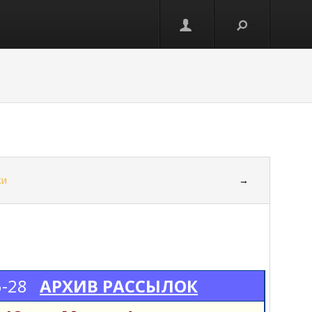
ки
→
6-28
АРХИВ РАССЫЛОК