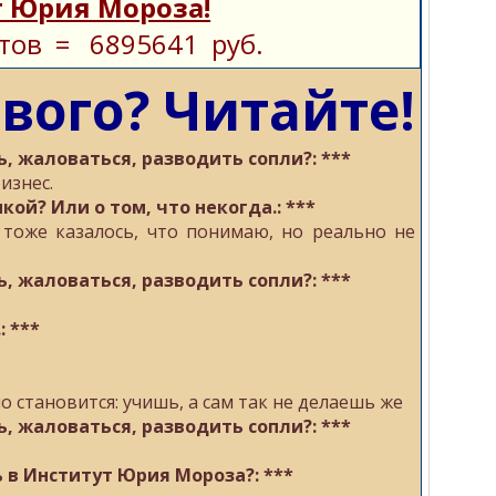
 Юрия Мороза!
тов = 6895641 руб.
ового? Читайте!
ь, жаловаться, разводить сопли?: ***
изнес.
ой? Или о том, что некогда.: ***
 тоже казалось, что понимаю, но реально не
ь, жаловаться, разводить сопли?: ***
: ***
о становится: учишь, а сам так не делаешь же
ь, жаловаться, разводить сопли?: ***
ь в Институт Юрия Мороза?: ***