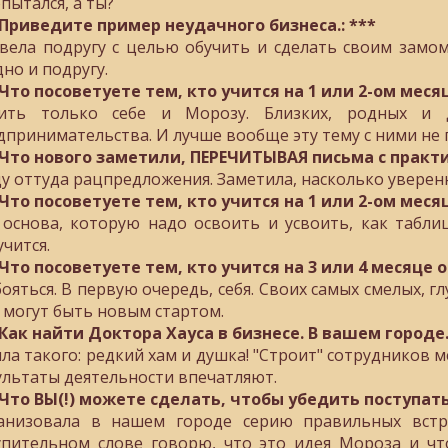
пытался, а ты?
 Приведите пример неудачного бизнеса.: ***
вела подругу с целью обучить и сделать своим замом. 
дно и подругу.
 Что посоветуете тем, кто учится на 1 или 2-ом месяце
ить только себе и Морозу. Близких, родных и 
дпринимательства. И лучше вообще эту тему с ними не
 Что нового заметили, ПЕРЕЧИТЫВАЯ письма с практик
у оттуда рацпредложения. Заметила, насколько уверен
 Что посоветуете тем, кто учится на 1 или 2-ом месяце
 основа, которую надо освоить и усвоить, как табли
учится.
 Что посоветуете тем, кто учится на 3 или 4 месяце о
бояться. В первую очередь, себя. Своих самых смелых, 
 могут быть новым стартом.
 Как найти Доктора Хауса в бизнесе. В вашем городе.
ла такого: редкий хам и душка! "Строит" сотрудников м
ультаты деятельности впечатляют.
 Что ВЫ(!) можете сделать, чтобы убедить поступат
анизовала в нашем городе серию правильных встр
упительном слове говорю, что это идея Мороза и что