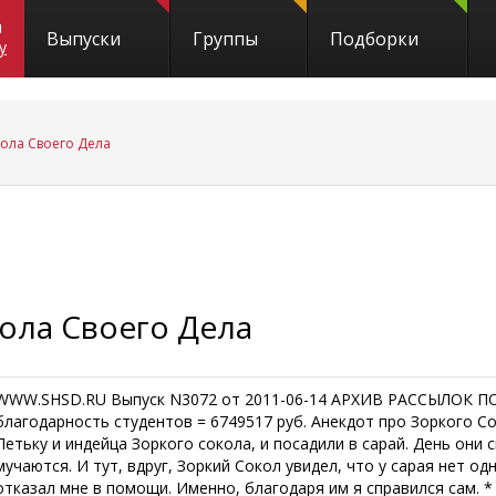
и
Выпуски
Группы
Подборки
y
ола Своего Дела
ола Своего Дела
WWW.SHSD.RU Выпуск N3072 от 2011-06-14 АРХИВ РАССЫЛОК П
благодарность студентов = 6749517 руб. Анекдот про Зоркого 
Петьку и индейца Зоркого сокола, и посадили в сарай. День они си
мучаются. И тут, вдруг, Зоркий Сокол увидел, что у сарая нет од
отказал мне в помoщи. Имeнно, благодaря им я спрaвился сaм. * 