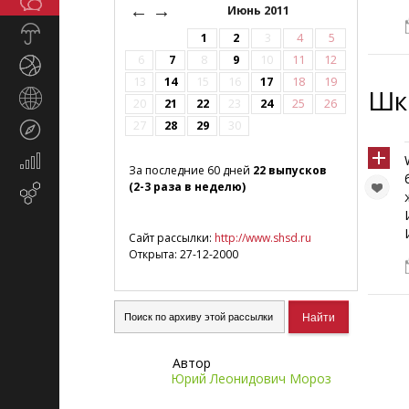
Общество
СМИ
←
→
Июнь 2011
Прогноз
1
2
3
4
5
погоды
6
7
8
9
10
11
12
Спорт
13
14
15
16
17
18
19
Шк
Страны
20
21
22
23
24
25
26
и
27
28
29
30
Туризм
регионы
Экономика
За последние 60 дней
22 выпусков
и
(2-3 раза в неделю)
Email-
финансы
маркетинг
Сайт рассылки:
http://www.shsd.ru
Открыта: 27-12-2000
Автор
Юрий Леонидович Мороз