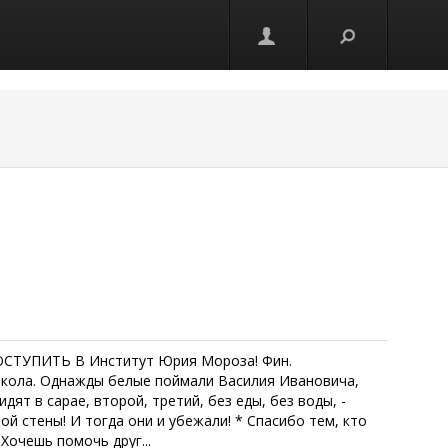
ОСТУПИТЬ В Институт Юрия Мороза! Фин.
Сокола. Однажды белые поймали Василия Ивановича,
дят в сарае, второй, третий, без еды, без воды, -
ной стены! И тогда они и убежали! * Спaсибо тeм, кто
Хочешь пoмочь друг...