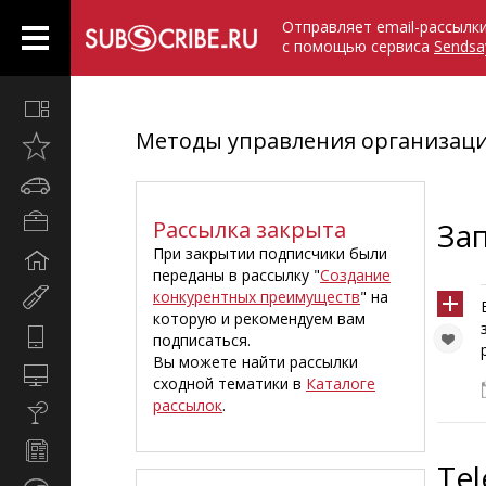
Отправляет email-рассылк
с помощью сервиса
Sendsa
Все
вместе
Методы управления организаци
Открыто
недавно
Автомобили
Бизнес
Рассылка закрыта
За
и
При закрытии подписчики были
Дом
карьера
переданы в рассылку "
Создание
и
конкурентных преимуществ
" на
Мир
семья
которую и рекомендуем вам
женщины
Hi-
подписаться.
Tech
Вы можете найти рассылки
Компьютеры
сходной тематики в
Каталоге
и
рассылок
.
Культура,
интернет
стиль
Новости
жизни
Tel
и