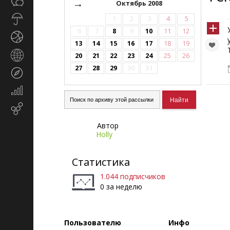
Общество
→
СМИ
Октябрь 2008
Прогноз
1
2
3
4
5
погоды
6
7
8
9
10
11
12
Спорт
13
14
15
16
17
18
19
Страны
20
21
22
23
24
25
26
и
27
28
29
30
31
Туризм
регионы
Экономика
и
Email-
финансы
маркетинг
Автор
Holly
Статистика
1.044 подписчиков
0 за неделю
Пользователю
Инфо