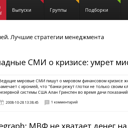
и
Выпуски
Группы
Подборки
y
ей. Лучшие стратегии менеджмента
падные СМИ о кризисе: умрет ми
Ведущие мировые СМИ пишут о мировом финансовом кризисе жес
замечает с иронией, что "банки режут глотки не только своим кл
резервной системы США Алан Гринспен во время дачи показаний Ко
1 комментарий
2008-10-28 13:38:45
egraph: МВФ не хватает денег н