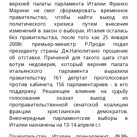
верхней палаты парламента Италии Франко
Марини не смог сформировать временное
правительство, чтобы найти выход из
политического кризиса путем внесения
изменений в закон о выборах. Италия осталась
без правительства, после того как 25 января
2008г. премьер-министр Р.Проди подал
президенту страны Дж.Наполитано прошение
об отставке. Причиной для такого шага стал
вотум недоверия, который верхняя палата
итальянского парламента выразила
правительству. 161 депутат проголосовал
против кабинета, 156 парламентариев - в его
поддержку. Решающее влияние на судьбу
голосования оказал выход из
проправительственной сенатской коалиции
фракции христианских демократов.
Внеочередные парламентские выборы в
Италии назначены на 13-14 апреля с.г.
Правительству Италии принадлежит 49,9%