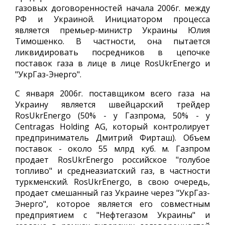
газовых договоренностей начала 2006г. между
РФ и Украиной. Инициатором процесса
является премьер-министр Украины Юлия
Тимошенко. В частности, она пытается
ликвидировать посредников в цепочке
поставок газа в лице в лице RosUkrEnergo и
"УкрГаз-Энерго".
С января 2006г. поставщиком всего газа на
Украину является швейцарский трейдер
RosUkrEnergo (50% - у Газпрома, 50% - у
Centragas Holding AG, который контролирует
предприниматель Дмитрий Фирташ). Объем
поставок - около 55 млрд куб. м. Газпром
продает RosUkrEnergo российское "голубое
топливо" и среднеазиатский газ, в частности
туркменский. RosUkrEnergo, в свою очередь,
продает смешанный газ Украине через "УкрГаз-
Энерго", которое является его совместным
предприятием с "Нефтегазом Украины" и