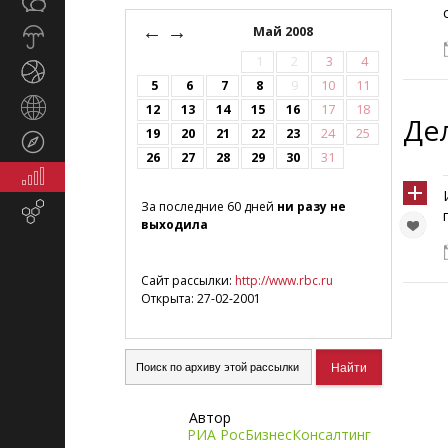
Общество
СМИ
←
→
Май 2008
Прогноз
погоды
1
2
3
4
Спорт
5
6
7
8
9
10
11
Страны
12
13
14
15
16
17
18
Де
и
19
20
21
22
23
24
25
Туризм
регионы
26
27
28
29
30
31
Экономика
и
За последние 60 дней
ни разу не
Email-
финансы
выходила
маркетинг
Сайт рассылки:
http://www.rbc.ru
Открыта: 27-02-2001
Автор
РИА РосБизнесКонсалтинг