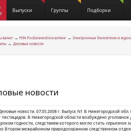
и
Выпуски
Группы
Подборки
y
→
→
ы валют
РИА РосБизнесКонсалтинг
Электронные бюллетени и журн
→
диты
Деловые новости
ловые новости
Деловые новости. 07.05.2008 г. Выпуск N1 В Нижегородской обл
т пестицидов. В Нижегородской области возбуждено уголовное д
сроком годности, следствием которого могло стать серьезное 
во Втором межрайонном природоохранном следственном отдел