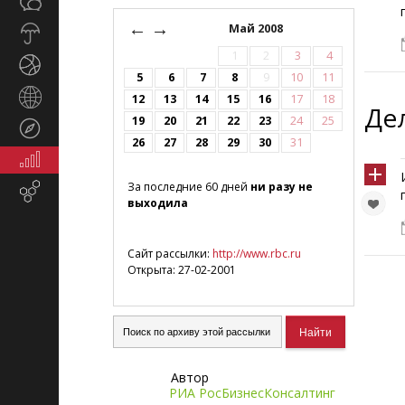
Общество
СМИ
←
→
Май 2008
Прогноз
погоды
1
2
3
4
Спорт
5
6
7
8
9
10
11
Страны
12
13
14
15
16
17
18
Де
и
19
20
21
22
23
24
25
Туризм
регионы
26
27
28
29
30
31
Экономика
и
За последние 60 дней
ни разу не
Email-
финансы
выходила
маркетинг
Сайт рассылки:
http://www.rbc.ru
Открыта: 27-02-2001
Автор
РИА РосБизнесКонсалтинг