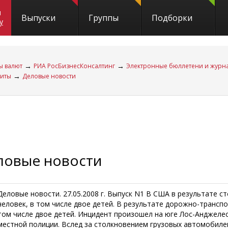
и
Выпуски
Группы
Подборки
y
→
→
ы валют
РИА РосБизнесКонсалтинг
Электронные бюллетени и журн
→
диты
Деловые новости
ловые новости
Деловые новости. 27.05.2008 г. Выпуск N1 В США в результате 
человек, в том числе двое детей. В результате дорожно-трансп
том числе двое детей. Инцидент произошел на юге Лос-Анджелеса
местной полиции. Вслед за столкновением грузовых автомобиле