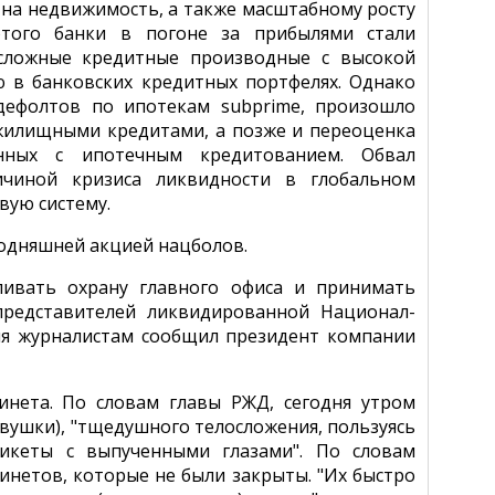
 на недвижимость, а также масштабному росту
 этого банки в погоне за прибылями стали
 сложные кредитные производные с высокой
 в банковских кредитных портфелях. Однако
дефолтов по ипотекам subprime, произошло
жилищными кредитами, а позже и переоценка
нных с ипотечным кредитованием. Обвал
ичиной кризиса ликвидности в глобальном
вую систему.
егодняшней акцией нацболов.
ливать охрану главного офиса и принимать
представителей ликвидированной Национал-
дня журналистам сообщил президент компании
инета. По словам главы РЖД, сегодня утром
вушки), "тщедушного телосложения, пользуясь
никеты с выпученными глазами". По словам
инетов, которые не были закрыты. "Их быстро