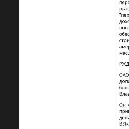
пер
рын
"пе
дох
пос
обе
сто
аме
мас
РЖД
ОАО
доп
бол
Вла
Он 
при
дел
В.Я