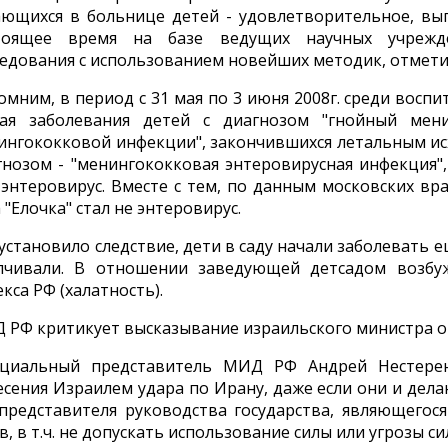
ающихся в больнице детей - удовлетворительное, вы
тоящее время на базе ведущих научных учрежд
ледования с использованием новейших методик, отмети
омним, в период с 31 мая по 3 июня 2008г. среди восп
чая заболевания детей с диагнозом "гнойный мен
ингококковой инфекции", закончившихся летальным ис
гнозом - "менингококковая энтеровирусная инфекция",
 энтеровирус. Вместе с тем, по данным московских вра
 "Елочка" стал не энтеровирус.
установило следствие, дети в саду начали заболевать е
лчивали. В отношении заведующей детсадом возбуж
кса РФ (халатность).
 РФ критикует высказывание израильского министра о 
циальный представитель МИД РФ Андрей Нестеренк
есения Израилем удара по Ирану, даже если они и дела
 представителя руководства государства, являющего
ав, в т.ч. не допускать использование силы или угрозы