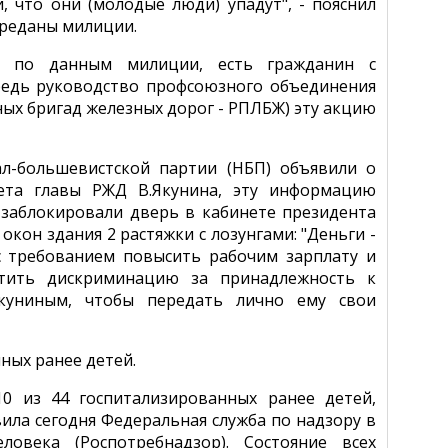
, что они (молодые люди) упадут", - пояснил
ереданы милиции.
х, по данным милиции, есть гражданин с
ередь руководство профсоюзного объединения
ых бригад железных дорог - РПЛБЖ) эту акцию
л-большевистской партии (НБП) объявили о
ета главы РЖД В.Якунина, эту информацию
 заблокировали дверь в кабинете президента
окон здания 2 растяжки с лозунгами: "Деньги -
 с требованием повысить рабочим зарплату и
ратить дискриминацию за принадлежность к
куниным, чтобы передать лично ему свои
нных ранее детей.
 10 из 44 госпитализированных ранее детей,
ила сегодня Федеральная служба по надзору в
овека (Роспотребнадзор). Состояние всех