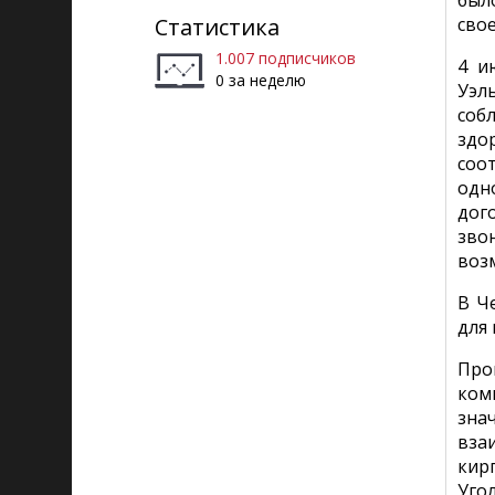
был
Статистика
сво
1.007 подписчиков
4 и
0 за неделю
Уэл
соб
здо
соо
одн
дог
зво
воз
В Ч
для
Про
ком
зна
вза
кир
Уго