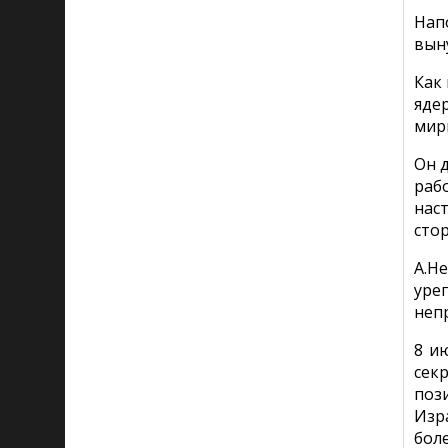
Нап
вын
Как
яде
мир
Он 
раб
нас
сто
А.Н
уре
неп
8 и
сек
поз
Изр
бол