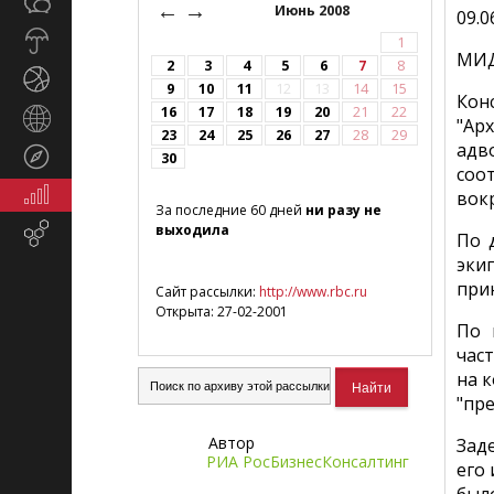
Общество
←
→
СМИ
Июнь 2008
09.0
Прогноз
1
МИД
погоды
2
3
4
5
6
7
8
Спорт
9
10
11
12
13
14
15
Кон
16
17
18
19
20
21
22
Страны
"Ар
23
24
25
26
27
28
29
и
адв
Туризм
30
регионы
соо
Экономика
вокр
За последние 60 дней
ни разу не
и
выходила
Email-
финансы
По 
маркетинг
эки
при
Сайт рассылки:
http://www.rbc.ru
Открыта: 27-02-2001
По 
час
на 
"пр
Автор
Зад
РИА РосБизнесКонсалтинг
его