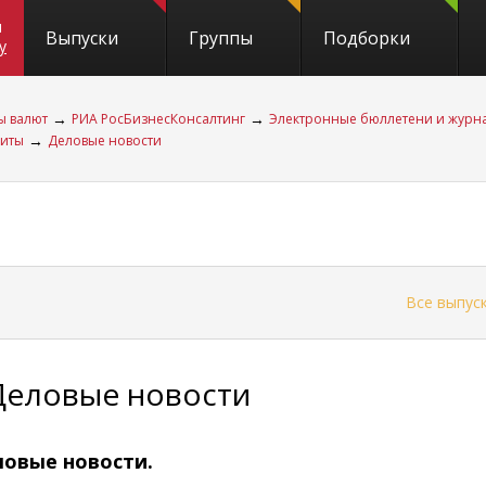
и
Выпуски
Группы
Подборки
y
→
→
ы валют
РИА РосБизнесКонсалтинг
Электронные бюллетени и журн
→
диты
Деловые новости
←
Все выпус
Деловые новости
овые новости.