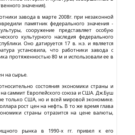
венного значения).
отники завода в марте 2008г. при незаконной
овредили памятник федерального значения -
культуры, сооружение представляет особую
еского культурного наследия федерального
ублики. Оно датируется 17 в. н.э. и является
атура установила, что работники завода с
ка протяженностью 80 м и использовали ее в
н на сырье.
тносительно состояния экономики страны и
и на саммит Европейского союза и США. Дж.Буш
не только США, но и всей мировой экономике.
оллара рост цен на нефть. В то же время глава
кономики страны отразится на цене валюты,
ищного рынка в 1990-х гг. привел к его