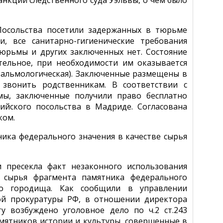
нкции следственного суда Уэльвы, о чем было
 Посольства посетили задержанных в тюрьме
, все санитарно-гигиенические требования
юрьмы и других заключенных нет. Состояние
тельное, при необходимости им оказывается
тальмологическая). Заключенные размещены в
 звонить родственникам. В соответствии с
мы, заключенные получили право бесплатно
ийского посольства в Мадриде. Согласована
ком.
ника федерального значения в качестве сырья
 пресекла факт незаконного использования
 сырья фрагмента памятника федерального
го городища. Как сообщили в управлении
ой прокуратуры РФ, в отношении директора
 возбуждено уголовное дело по ч.2 ст.243
мятников истории и культуры, совершенные в