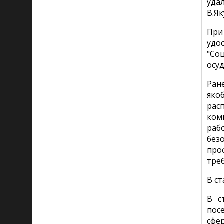
уда
В.Я
При
удо
"Со
осуд
Ран
яко
рас
ком
раб
без
про
тре
В с
В с
пос
сфе