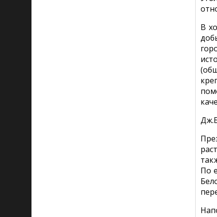
отн
В х
доб
гор
ист
(об
кре
пом
каче
Дж.
Пре
рас
так
По 
Бел
пере
Нап