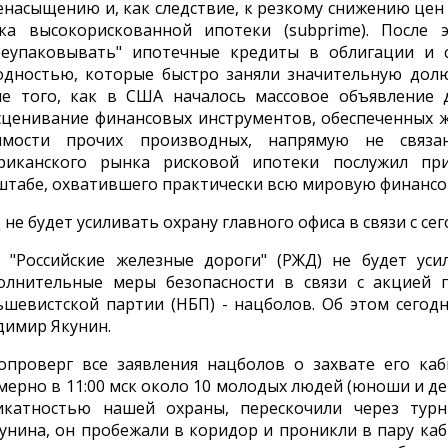
енасыщению и, как следствие, к резкому снижению цен
ка высокорискованной ипотеки (subprime). После
реупаковывать" ипотечные кредиты в облигации и
одностью, которые быстро заняли значительную долю
ле того, как в США началось массовое объявление 
сценивание финансовых инструментов, обеспеченных 
имости прочих производных, напрямую не связа
риканского рынка рисковой ипотеки послужил пр
штабе, охватившего практически всю мировую финансо
 не будет усиливать охрану главного офиса в связи с с
 "Российские железные дороги" (РЖД) не будет уси
олнительные меры безопасности в связи с акцией 
ьшевистской партии (НБП) - нацболов. Об этом сего
димир Якунин.
опроверг все заявления нацболов о захвате его каб
мерно в 11:00 мск около 10 молодых людей (юноши и де
икатностью нашей охраны, перескочили через тур
кунина, он пробежали в коридор и проникли в пару каб