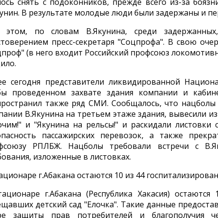
лось снять с подоконников, прежде всего из-за боязни
кунин. В результате молодые люди были задержаны и п
 этом, по словам В.Якунина, среди задержанны
стоверением пресс-секретаря "Соцпрофа". В свою оч
цпроф" (в него входит Российский профсоюз локомотивн
ило.
ее сегодня представители ликвидированной Национа
бы проведенном захвате здания компании и кабин
пространил также ряд СМИ. Сообщалось, что нацболы
пании В.Якунина на третьем этаже здания, вывесили из 
очим!" и "Якунина на рельсы!" и раскидали листовки
опасность пассажирских перевозок, а также прек
фсоюзу РПЛБЖ. Нацболы требовали встречи с В.Я
бования, изложенные в листовках.
тационаре г.Абакана остаются 10 из 44 госпитализирова
тационаре г.Абакана (Республика Хакасия) остаются
ещавших детский сад "Елочка". Такие данные предостав
ре защиты прав потребителей и благополучия чел