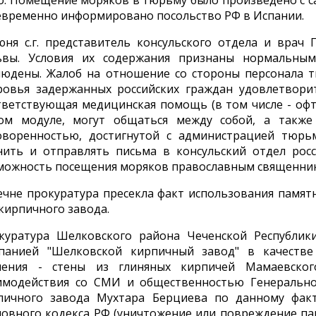
о. Помещение моряков в тюрьму было произведено с са
евременно информировано посольство РФ в Испании.
юня с.г. представитель консульского отдела и врач
ьвы. Условия их содержания признаны нормальными
людены. Жалоб на отношение со стороны персонала т
ровья задержанных российских граждан удовлетвори
тветствующая медицинская помощь (в том числе - оф
ом модуле, могут общаться между собой, а также
оворенностью, достигнутой с администрацией тюрь
нить и отправлять письма в консульский отдел росс
можность посещения моряков православным священни
ечне прокуратура пресекла факт использования памят
 кирпичного завода.
куратура Шелковского района Чеченской Республики
панией "Шелковской кирпичный завод" в качестве
чения - стены из глиняных кирпичей Мамаевско
имодействия со СМИ и общественностью Генеральн
пичного завода Мухтара Берциева по данному факту
ловного кодекса РФ (уничтожение или повреждение па