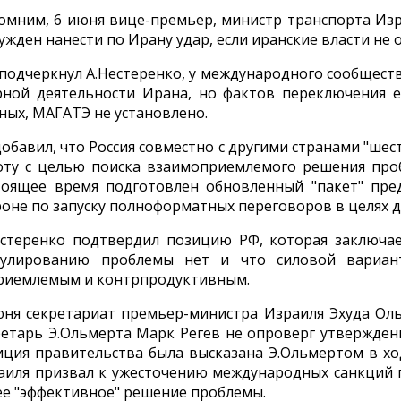
омним, 6 июня вице-премьер, министр транспорта Изр
ужден нанести по Ирану удар, если иранские власти не
 подчеркнул А.Нестеренко, у международного сообщес
рной деятельности Ирана, но фактов переключения 
ных, МАГАТЭ не установлено.
добавил, что Россия совместно с другими странами "ше
оту с целью поиска взаимоприемлемого решения про
тоящее время подготовлен обновленный "пакет" пре
роне по запуску полноформатных переговоров в целях 
естеренко подтвердил позицию РФ, которая заключае
гулированию проблемы нет и что силовой вариан
риемлемым и контрпродуктивным.
юня секретариат премьер-министра Израиля Эхуда Оль
ретарь Э.Ольмерта Марк Регев не опроверг утвержден
иция правительства была высказана Э.Ольмертом в хо
аиля призвал к ужесточению международных санкций 
ее "эффективное" решение проблемы.