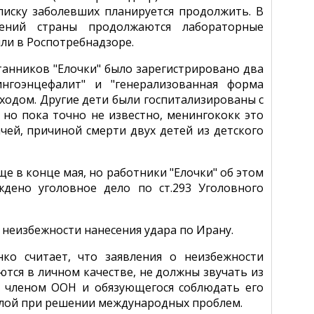
писку заболевших планируется продолжить. В
ений страны продолжаются лабораторные
ли в Роспотребнадзоре.
итанников "Елочки" было зарегистрировано два
ингоэнцефалит" и "генерализованная форма
ходом. Другие дети были госпитализированы с
 но пока точно не известно, менингококк это
чей, причиной смерти двух детей из детского
ще в конце мая, но работники "Елочки" об этом
дено уголовное дело по ст.293 Уголовного
неизбежности нанесения удара по Ирану.
о считает, что заявления о неизбежности
ются в личном качестве, не должны звучать из
ся членом ООН и обязующегося соблюдать его
 силой при решении международных проблем.