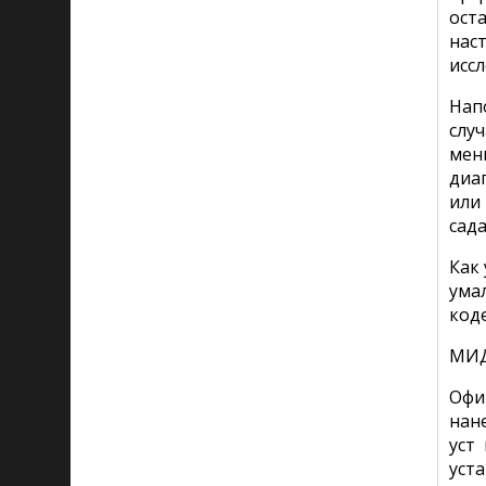
ост
нас
исс
Нап
слу
мен
диа
или
сада
Как 
ума
коде
МИД
Офи
нан
уст
уст