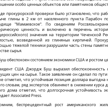
ошении особо ценных объектов или памятников общест
оде прокурорской проверки было установлено, что раб
ыче глины в 2 км от населенного пункта Парабоч п
одище "Мамаевское". По сведениям Россвязьохран
орическую ценность и включено в перечень историч
щероссийского) значения на территории Чеченской Респ
постью, возведенной из глиняных кирпичей. Прокур
ощью тяжелой техники разрушили часть стены памятни
стве сырья.
Буш обеспокоен состоянием экономики США и ростом це
зидент США Джордж Буш выразил обеспокоенность о
тущих цен на сырье. Такое заявление он сделал по пут
же отметил, что устойчивая позиция доллара выгодна 
его словам, ряд экспертов обвиняют в снижении курса д
ого дома отметил, что долгосрочная устойчивость э
дает Associated Press.
омним, беспрецедентный рост американского жил