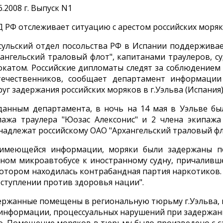
6.2008 г. Выпуск N1
 РФ отслеживает ситуацию с арестом российских моряк
сульский отдел посольства РФ в Испании поддержива
хангельский траловый флот", капитанами траулеров, 
окатом. Российские дипломаты следят за соблюдением
течественников, сообщает департамент информаци
уг задержания российских моряков в г.Уэльва (Испания)
данным департамента, в ночь на 14 мая в Уэльве бы
пажа траулера "Юозас Алексонис" и 2 члена экипажа
надлежат российскому ОАО "Архангельский траловый фло
имеющейся информации, моряки были задержаны по
тном микроавтобусе к иностранному судну, причаливш
котором находилась контрабандная партия наркотиков.
еступлении против здоровья нации".
ержанные помещены в региональную тюрьму г.Уэльва, 
 информации, процессуальных нарушений при задержан