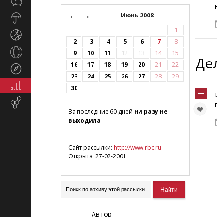
Общество
СМИ
←
→
Июнь 2008
Прогноз
погоды
1
Спорт
2
3
4
5
6
7
8
Страны
9
10
11
12
13
14
15
Де
и
16
17
18
19
20
21
22
Туризм
регионы
23
24
25
26
27
28
29
Экономика
30
и
Email-
финансы
маркетинг
За последние 60 дней
ни разу не
выходила
Сайт рассылки:
http://www.rbc.ru
Открыта: 27-02-2001
Автор