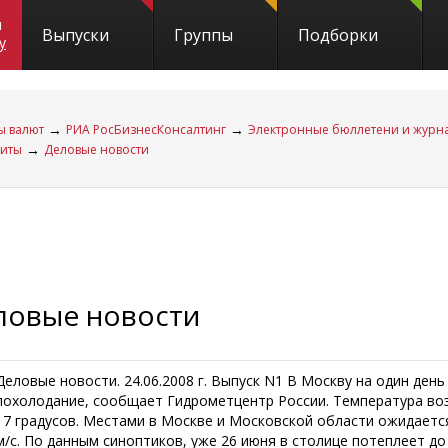
и
Выпуски
Группы
Подборки
y
→
→
ы валют
РИА РосБизнесКонсалтинг
Электронные бюллетени и журн
→
диты
Деловые новости
ловые новости
Деловые новости. 24.06.2008 г. Выпуск N1 В Москву на один ден
похолодание, сообщает Гидрометцентр России. Температура воз
17 градусов. Местами в Москве и Московской области ожидаетс
м/с. По данным синоптиков, уже 26 июня в столице потеплеет до