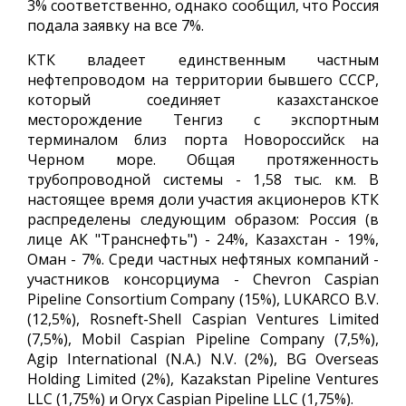
3% соответственно, однако сообщил, что Россия
подала заявку на все 7%.
КТК владеет единственным частным
нефтепроводом на территории бывшего СССР,
который соединяет казахстанское
месторождение Тенгиз с экспортным
терминалом близ порта Новороссийск на
Черном море. Общая протяженность
трубопроводной системы - 1,58 тыс. км. В
настоящее время доли участия акционеров КТК
распределены следующим образом: Россия (в
лице АК "Транснефть") - 24%, Казахстан - 19%,
Оман - 7%. Среди частных нефтяных компаний -
участников консорциума - Chevron Caspian
Pipeline Consortium Company (15%), LUKARCO B.V.
(12,5%), Rosneft-Shell Caspian Ventures Limited
(7,5%), Mobil Caspian Pipeline Company (7,5%),
Agip International (N.A.) N.V. (2%), BG Overseas
Holding Limited (2%), Kazakstan Pipeline Ventures
LLC (1,75%) и Oryx Caspian Pipeline LLC (1,75%).