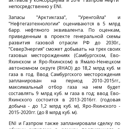
активов у консорциума и 20% "Газпром нефти"
непосредственно у ENI.
Запасы "Арктикгаза", "Уренгойла" и
"Нефтегазтехнологии" оцениваются в 5 млрд
барр. нефтяного эквивалента. По оценкам,
приведенным в проекте генеральной схемы
развития газовой отрасли РФ до 2030г.,
"СеверЭнергия" сможет добывать на трех своих
газовых месторождениях (Самбургском, Ево-
Яхинском и Яро-Яхинском) в Ямало-Ненецком
автономном округе (ЯНАО) до 18,2 млрд куб. м
газа в год. Ввод Самбургского месторождения
запланирован на период 2010-2015гг.,
максимальный отбор газа на нем будет
составлять 9 млрд куб. м газа в год; ввод Ево-
Яхинского состоится в 2013-2016гг. (годовая
добыча - до 1,2 млрд куб. м), Яро-Яхинского -
2015-2020гг. (до 8 млрд куб. м).
ENI и Газпром также запланировали сделку по