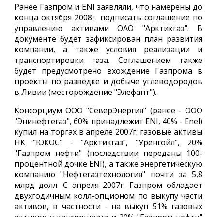
Ранее Газпром и ENI заявляли, что намерены до
конца октября 2008г. подписать соглашение по
управлению активами ОАО "Арктикгаз". В
документе будет зафиксирован план развития
компании, а также условия реализации и
транспортировки газа. Соглашением также
будет предусмотрено вхождение Газпрома в
проекты по разведке и добыче углеводородов
в Ливии (месторождение "Элефант").
Консорциум ООО "СеверЭнергия" (ранее - ООО
"Энинефтегаз", 60% принадлежит ENI, 40% - Enel)
купил на торгах в апреле 2007г. газовые активы
НК "ЮКОС" - "Арктикгаз", "Уренгойл", 20%
"Газпром нефти" (последствии переданы 100-
процентной дочке ENI), а также энергетическую
компанию "Нефтегазтехнология" почти за 5,8
млрд долл. С апреля 2007г. Газпром обладает
двухгодичным колл-опционом по выкупу части
активов, в частности - на выкуп 51% газовых