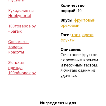
myCharm
Количество
Рукоделие на
порций:
10
Hobbyportal
Вкусы:
фруктовый
ореховый
100товаров.ру
- багаж
Тэги:
торт
орехи
фрукты
Gomart.ru -
товары
Описание:
красоты
Сочетание фруктов
с ореховым кремом
Женская
и песочным тестом,
одежда
я считаю одним из
100обновок.ру
удачных.
Ингредиенты для