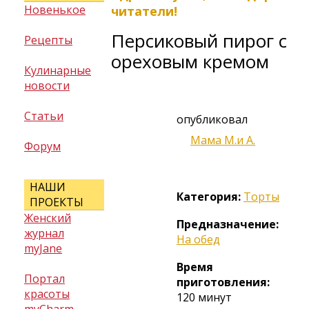
Новенькое
читатели!
Персиковый пирог с
Рецепты
ореховым кремом
Кулинарные
новости
Статьи
опубликовал
Мама М.и А.
Форум
НАШИ
Категория:
Торты
ПРОЕКТЫ
Женский
Предназначение:
журнал
На обед
myJane
Время
Портал
приготовления:
красоты
120 минут