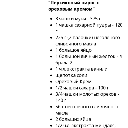
"Персиковый пирог с
ореховым кремом"
3 чашки муки - 375 г
1 чашка сахарной пудры - 120
г
225 г (2 палочки) несолёного
сливочного масла
1 большое яйцо
1 большой яичный желток - я
брала 2
1 ч.л. экстракта ванили
щепотка соли
Ореховый Крем:
1/2 чашки сахара - 100 г
3/4 чашки молотых орехов -
140 г
56 г несолёного сливочного
масла
2 больших яйца
1/2 ч.л. экстракта миндаля,