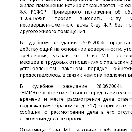
жилое помещение истица отказывается. На осн
ЖК РСФСР, Примерного положения об об
11.08.1998г. просит выселить С-ву
несовершеннолетнюю дочь С-ву Ж.Р. без пр
другого жилого помещения.
В судебном заседании 25.05.2004г. представ
действующий на основании доверенности, уто
требования, указав, что С-ва М.Г. состоя
месяцев в трудовых отношениях с Уральским 
установленном законом порядке общеж
предоставлялось, в связи с чем она подлежит 
В судебное заседание 28.06.2004г.
"НИИЭнергоцветмет" своего представителя не
времени и месте рассмотрения дела отве
надлежащим образом (л. д. 217), о причинах н
сообщил, о рассмотрении дела в его отсут
отложении дела не просил.
Ответчица С-ва М.Г. исковые требования 