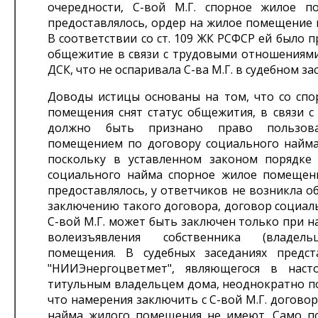
очередности, С-вой М.Г. спорное жилое 
предоставлялось, ордер на жилое помещение 
В соответствии со ст. 109 ЖК РСФСР ей было 
общежитие в связи с трудовыми отношениями
ДСК, что не оспаривала С-ва М.Г. в судебном за
Доводы истицы основаны на том, что со спо
помещения снят статус общежития, в связи с
должно 6ыть признано право пользов
помещением по договору социального найма
поскольку в уставленном законом порядке
социального найма спорное жилое помещен
предоставлялось, у ответчиков не возникла о
заключению такого договора, договор социал
С-вой М.Г. может быть заключен только при н
волеизъявления собственника (владел
помещения. В судебных заседаниях предс
"НИИЭнергоцветмет", являющегося в наст
титульным владельцем дома, неоднократно п
что намерения заключить с С-вой М.Г. догово
найма жилого помещения не имеют. Само по