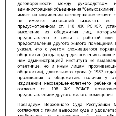
договоренности между руководством и
администрацией объединения "Сельхозхимия".
имеет на иждивении несовершеннолетнего с
не имеется оснований выселять ее 
предусмотренном ст. 110 ЖК РСФСР, уста
выселение из общежития лиц, которы
предоставлено в связи с работой или 
предоставления другого жилого помещения. 
указал, что с учетом сложившегося порядк
общежитие (когда ордер для вселения в жило
нем администрацией института не выдавал
ответчице, но и иным лицам, проживающ
общежитии), длительного срока (с 1987 года
проживания в общежитии, наличия у о
иждивении несовершеннолетнего ребенка 
согласно ст. 108 ЖК РСФСР возможн
предоставлением другого жилого помещения.
Президиум Верховного Суда Республики 
согласился с таким выводом суда и удовлетв
требования о выселении Д. из общ