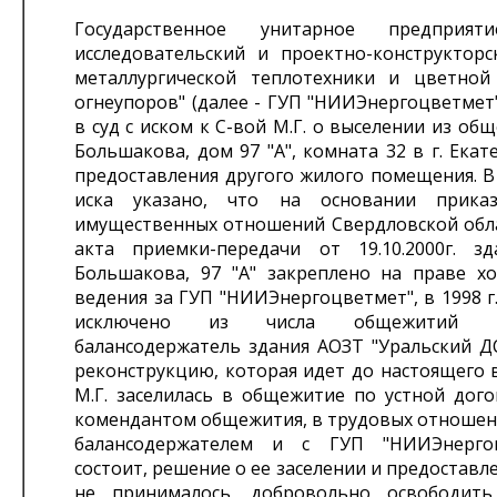
Государственное унитарное предприят
исследовательский и проектно-конструкторс
металлургической теплотехники и цветной
огнеупоров" (далее - ГУП "НИИЭнергоцветмет
в суд с иском к С-вой М.Г. о выселении из общ
Большакова, дом 97 "А", комната 32 в г. Екат
предоставления другого жилого помещения. В
иска указано, что на основании прика
имущественных отношений Свердловской обла
акта приемки-передачи от 19.10.2000г. з
Большакова, 97 "А" закреплено на праве хо
ведения за ГУП "НИИЭнергоцветмет", в 1998 г
исключено из числа общежитий
балансодержатель здания АОЗТ "Уральский ДС
реконструкцию, которая идет до настоящего 
М.Г. заселилась в общежитие по устной дого
комендантом общежития, в трудовых отношен
балансодержателем и с ГУП "НИИЭнерго
состоит, решение о ее заселении и предоставл
не принималось, добровольно освободить