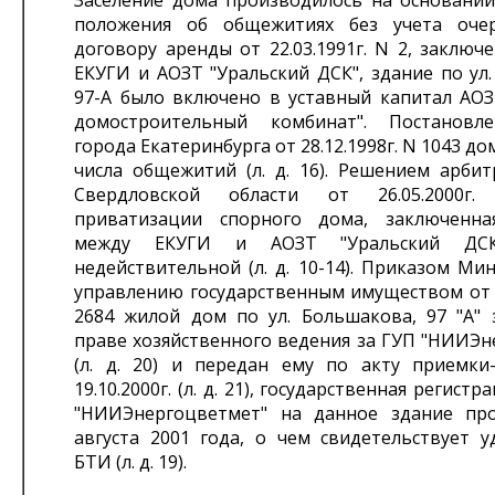
Заселение дома производилось на основани
положения об общежитиях без учета очер
договору аренды от 22.03.1991г. N 2, заклю
ЕКУГИ и АОЗТ "Уральский ДСК", здание по ул
97-А было включено в уставный капитал АОЗ
домостроительный комбинат". Постановл
города Екатеринбурга от 28.12.1998г. N 1043 д
числа общежитий (л. д. 16). Решением арбит
Свердловской области от 26.05.2000г
приватизации спорного дома, заключенная 
между ЕКУГИ и АОЗТ "Уральский ДСК
недействительной (л. д. 10-14). Приказом Ми
управлению государственным имуществом от 1
2684 жилой дом по ул. Большакова, 97 "А" 
праве хозяйственного ведения за ГУП "НИИЭн
(л. д. 20) и передан ему по акту приемки
19.10.2000г. (л. д. 21), государственная регист
"НИИЭнергоцветмет" на данное здание пр
августа 2001 года, о чем свидетельствует у
БТИ (л. д. 19).