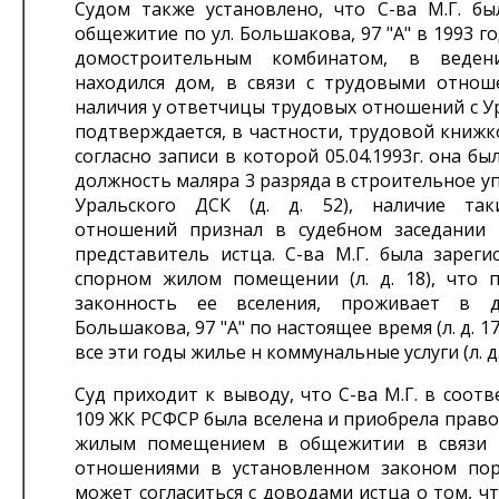
Судом также установлено, что С-ва М.Г. бы
общежитие по ул. Большакова, 97 "А" в 1993 г
домостроительным комбинатом, в веден
находился дом, в связи с трудовыми отнош
наличия у ответчицы трудовых отношений с У
подтверждается, в частности, трудовой книжко
согласно записи в которой 05.04.1993г. она бы
должность маляра 3 разряда в строительное у
Уральского ДСК (д. д. 52), наличие так
отношений признал в судебном заседании 25
представитель истца. С-ва М.Г. была зареги
спорном жилом помещении (л. д. 18), что 
законность ее вселения, проживает в 
Большакова, 97 "А" по настоящее время (л. д. 1
все эти годы жилье н коммунальные услуги (л. д.
Суд приходит к выводу, что С-ва М.Г. в соотве
109 ЖК РСФСР была вселена и приобрела прав
жилым помещением в общежитии в связи 
отношениями в установленном законом пор
может согласиться с доводами истца о том, 