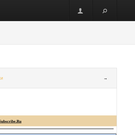
ки
→
Subscribe.Ru