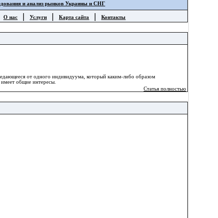
едования и анализ рынков Украины и СНГ
|
|
|
|
О нас
Услуги
Карта сайта
Контакты
ередающееся от одного индивидуума, который каким-либо образом
 имеет общие интересы.
Статья полностью