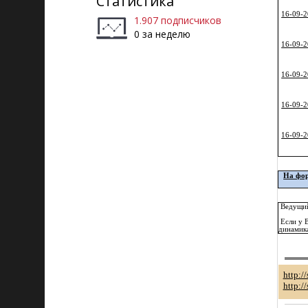
Статистика
16-09-2
1.907 подписчиков
0 за неделю
16-09-2
16-09-2
16-09-2
16-09-2
На фор
Ведущий
Если у В
динамика
http://
http:/