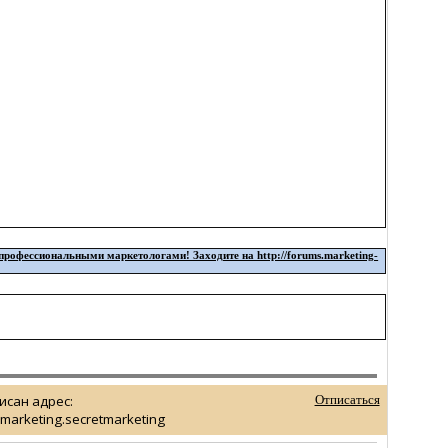
офессиональными маркетологами! Заходите на http://forums.marketing-
исан адрес:
Отписаться
marketing.secretmarketing