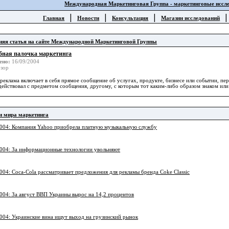
Международная Маркетинговая Группа - маркетинговые иссл
|
|
|
Главная
Новости
Консультация
Магазин исследований
няя статья на сайте Международной Маркетинговой Группы
бная палочка маркетинга
ено:
16/09/2004
зор
 реклама включает в себя прямое сообщение об услугах, продукте, бизнесе или событии, п
действовал с предметом сообщения, другому, с которым тот каким-либо образом знаком или
и мира маркетинга
004: Компания Yahoo приобрела платную музыкальную службу
004: За информационные технологии увольняют
004: Coca-Cola рассматривает предложения для рекламы бренда Coke Classic
004: За август ВВП Украины вырос на 14,2 процентов
004: Украинские вина ищут выход на грузинский рынок