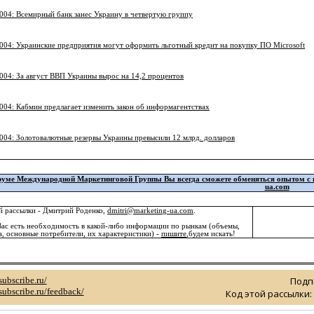
004: Всемирный банк занес Украину в четвертую группу
004: Украинские предприятия могут оформить льготный кредит на покупку ПО Microsoft
004: За август ВВП Украины вырос на 14,2 процентов
004: Кабмин предлагает изменить закон об информагентствах
004: Золотовалютные резервы Украины превысили 12 млрд. долларов
уме Международной Маркетинговой Группы Вы всегда сможете обменяться опытом с пр
ua.com
 рассылки - Дмитрий Роденко,
dmitri@marketing-ua.com
.
ас есть необходимость в какой-либо информации по рынкам (объемы,
, основные потребители, их характеристики) -
пишите
,будем искать!
subscribe.ru/
Подп
/subscribe.ru/feedback/
Код этой рассылки: 