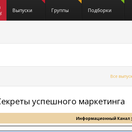
и
Выпуски
Группы
Подборки
y
←
Все выпус
Секреты успешного маркетинга
Информационный Канал