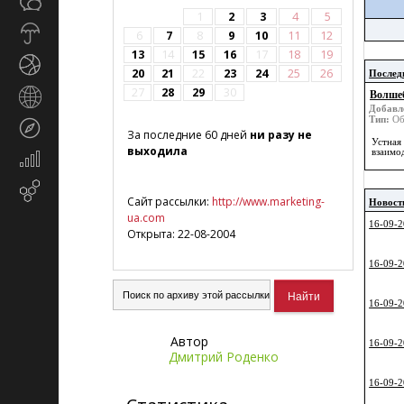
Общество
СМИ
1
2
3
4
5
Прогноз
6
7
8
9
10
11
12
погоды
13
14
15
16
17
18
19
Спорт
20
21
22
23
24
25
26
Послед
27
28
29
30
Страны
Волше
Добавл
и
Тип:
Об
Туризм
регионы
За последние 60 дней
ни разу не
Устная
выходила
взаимо
Экономика
и
Email-
финансы
Сайт рассылки:
http://www.marketing-
Новост
маркетинг
ua.com
16-09-2
Открыта: 22-08-2004
16-09-2
16-09-2
Автор
16-09-2
Дмитрий Роденко
16-09-2