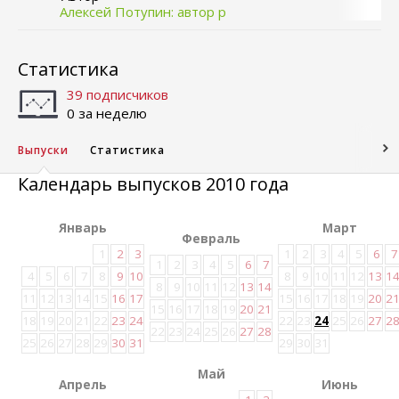
Алексей Потупин: автор р
Статистика
39 подписчиков
0 за неделю
Выпуски
Статистика
Календарь выпусков 2010 года
Январь
Март
Февраль
1
2
3
1
2
3
4
5
6
7
1
2
3
4
5
6
7
4
5
6
7
8
9
10
8
9
10
11
12
13
1
8
9
10
11
12
13
14
11
12
13
14
15
16
17
15
16
17
18
19
20
2
15
16
17
18
19
20
21
18
19
20
21
22
23
24
22
23
24
25
26
27
2
22
23
24
25
26
27
28
25
26
27
28
29
30
31
29
30
31
Май
Апрель
Июнь