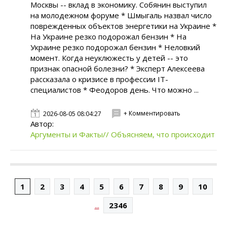
Москвы -- вклад в экономику. Собянин выступил
на молодежном форуме * Шмыгаль назвал число
поврежденных объектов энергетики на Украине *
На Украине резко подорожал бензин * На
Украине резко подорожал бензин * Неловкий
момент. Когда неуклюжесть у детей -- это
признак опасной болезни? * Эксперт Алексеева
рассказала о кризисе в профессии IT-
специалистов * Феодоров день. Что можно ...
+ Комментировать
2026-08-05 08:04:27
Автор:
Аргументы и Факты// Объясняем, что происходит
1
2
3
4
5
6
7
8
9
10
...
2346