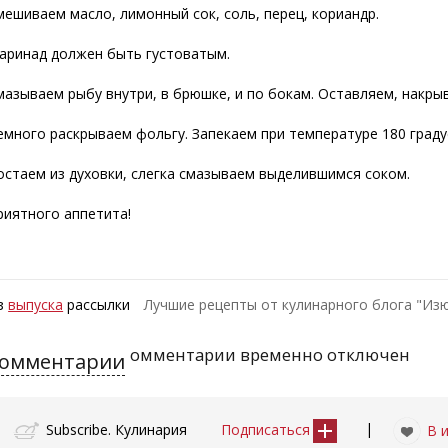
мешиваем масло, лимонный сок, соль, перец, кориандр.
аринад должен быть густоватым.
мазываем рыбу внутри, в брюшке, и по бокам. Оставляем, накрыв 
емного раскрываем фольгу. Запекаем при температуре 180 граду
остаем из духовки, слегка смазываем выделившимся соком.
риятного аппетита!
з
выпуска
рассылки
Лучшие рецепты от кулинарного блога "Из
омментарии временно отключен
омментарии
|
Subscribe. Кулинария
Подписаться
В 