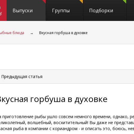
и
Выпуски
Группы
Подборки
y
ыбные блюда
→
Вкусная горбуша в духовке
 Предыдущая
статья
Вкусная горбуша в духовке
а приготовление рыбы ушло совсем немного времени, однако, р
еликолепный, волшебный, восхитительный! Вы даже не представ
расная рыба в компании с кориандром - и описать это, боюсь, н