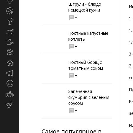
Здоровье
Штрули - блюдо
И
немецкой кухни
Спорт
+
1
Стиль
жизни
1,
Кулинария
Постные капустные
котлеты
Кино
1/
+
и
Животные
TV
3 
Постный борщ с
Дом
2
томатным соком
Маркетинг
+
со
и
Таинственное
реклама
П
Запеченная
Игры
скумбрия с зеленым
Р
соусом
Email-
маркетинг
+
З
И
Самое популярное в