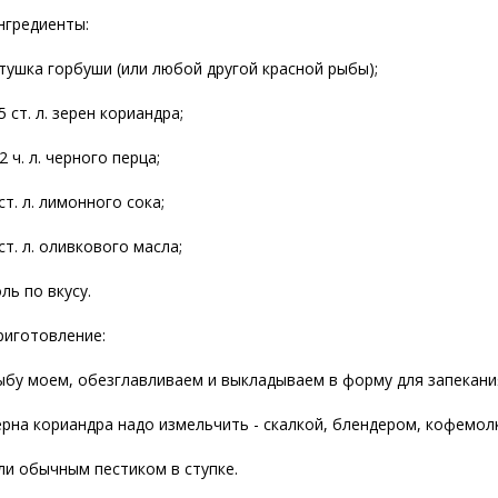
нгредиенты:
 тушка горбуши (или любой другой красной рыбы);
5 ст. л. зерен кориандра;
2 ч. л. черного перца;
ст. л. лимонного сока;
 ст. л. оливкового
масла;
ль по вкусу.
риготовление:
ыбу моем, обезглавливаем и выкладываем в форму для запекани
ерна кориандра надо измельчить - скалкой, блендером, кофемол
ли обычным пестиком в ступке.