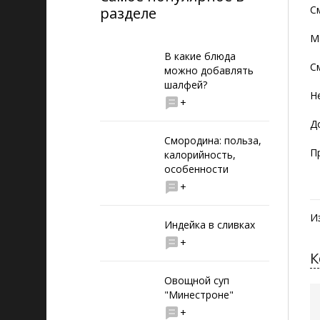
С
разделе
М
В какие блюда
С
можно добавлять
шалфей?
Н
+
Д
Смородина: польза,
П
калорийность,
особенности
+
И
Индейка в сливках
+
К
Овощной суп
"Минестроне"
+