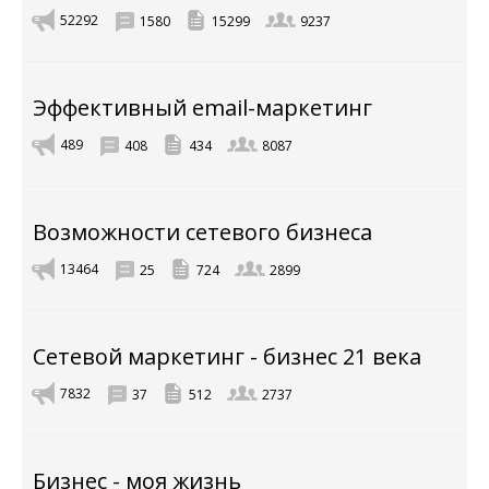
52292
1580
15299
9237
Эффективный email-маркетинг
489
408
434
8087
Возможности сетевого бизнеса
13464
25
724
2899
Сетевой маркетинг - бизнес 21 века
7832
37
512
2737
Бизнес - моя жизнь