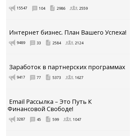
15547
104
2986
2559
Интернет бизнес. План Вашего Успеха!
9489
33
2584
2124
Заработок в партнерских программах
9417
77
5373
1627
Email Рассылка – Это Путь К
Финансовой Свободе!
3287
45
599
1047