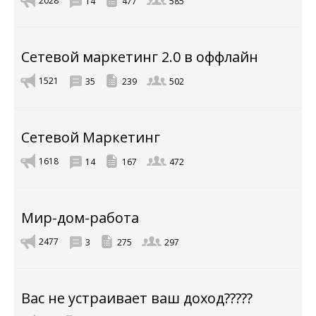
2028
14
477
585
Сетевой маркетинг 2.0 в оффлайн
1521
35
239
502
Сетевой Маркетинг
1618
14
167
472
Мир-дом-работа
2477
3
275
297
Вас не устраивает ваш доход?????