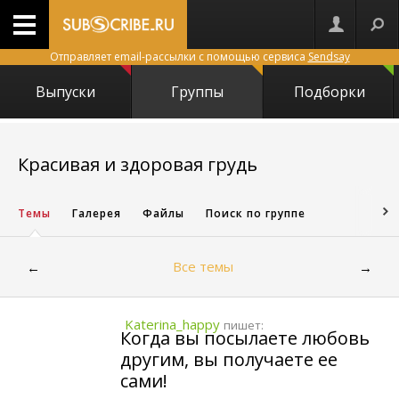
Отправляет email-рассылки с помощью сервиса
Sendsay
Выпуски
Группы
Подборки
9649
Красивая и здоровая грудь
Темы
Галерея
Файлы
Поиск по группе
Все темы
←
→
Katerina_happy
пишет:
Когда вы посылаете любовь
другим, вы получаете ее
сами!