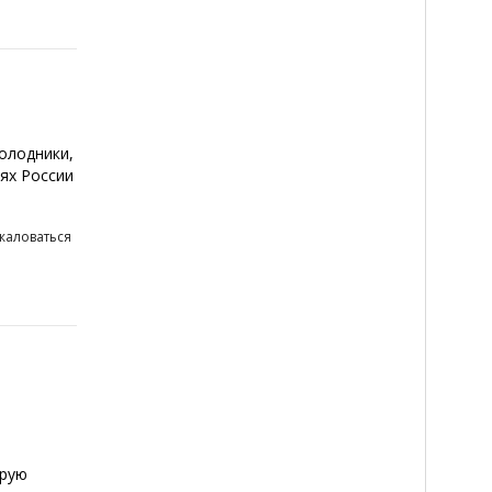
олодники,
тях России
жаловаться
орую