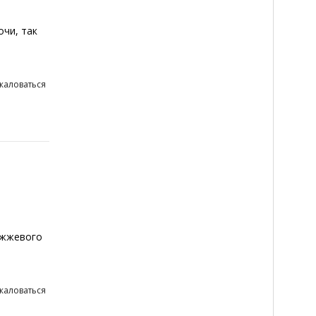
чи, так
жаловаться
ожжевого
жаловаться