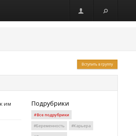
Вступить в группу
Подрубрики
к им
#Все подрубрики
#Беременность
#Карьера