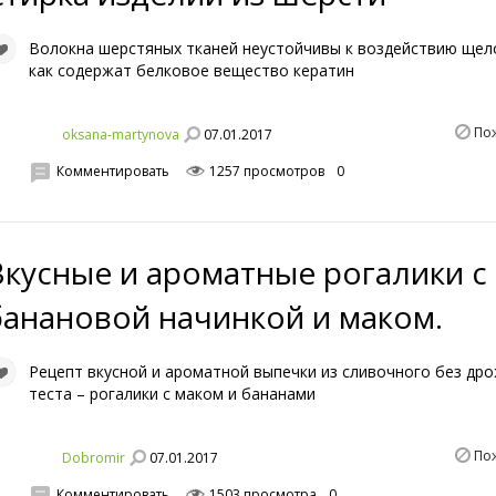
Волокна шерстяных тканей неустойчивы к воздействию щело
как содержат белковое вещество кератин
По
07.01.2017
oksana-martynova
Комментировать
1257 просмотров
0
Вкусные и ароматные рогалики с
банановой начинкой и маком.
Рецепт вкусной и ароматной выпечки из сливочного без др
теста – рогалики с маком и бананами
По
07.01.2017
Dobromir
Комментировать
1503 просмотра
0