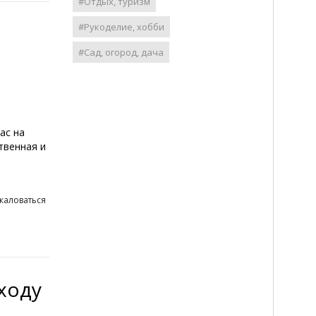
#Отдых, туризм
#Рукоделие, хобби
#Сад, огород, дача
ас на
твенная и
жаловаться
ходу