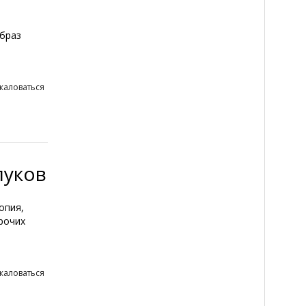
образ
жаловаться
луков
опия,
рочих
жаловаться