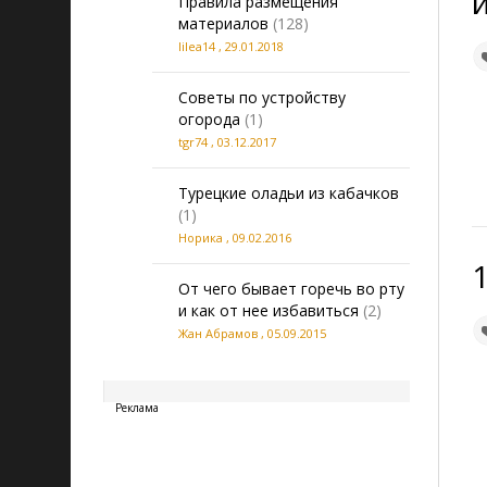
и
Правила размещения
- узнать о прочих женских
материалов
(128)
хитростях.
lilea14
,
29.01.2018
Вам есть чем поделиться? Или,
Советы по устройству
быть может, вам нужен дельный
огорода
(1)
совет подруг? Вы готовы влиться
tgr74
,
03.12.2017
в дружную компанию?
Присоединяйтесь к нам -
мы
примем вас с рапростертыми
Турецкие оладьи из кабачков
объятиями!
(1)
Норика
,
09.02.2016
От чего бывает горечь во рту
Интересные сайты:
и как от нее избавиться
(2)
Жан Абрамов
,
05.09.2015
Женщина-Кошка
20260809125100
Фитнес Диеты Здоровье
Реклама
Победитель конкурса:
http://kstati.odessa.ua