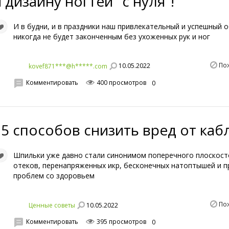
 дизайну ногтей "с нуля"!
И в будни, и в праздники наш привлекательный и успешный 
никогда не будет законченным без ухоженных рук и ног
По
10.05.2022
kovef871***@h*****.com
Комментировать
400 просмотров
0
15 способов снизить вред от каб
Шпильки уже давно стали синонимом поперечного плоскост
отеков, перенапряженных икр, бесконечных натоптышей и п
проблем со здоровьем
По
10.05.2022
Ценные советы
Комментировать
395 просмотров
0