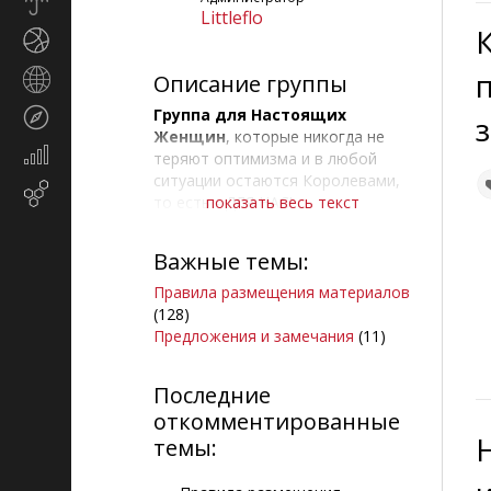
Прогноз
Littleflo
погоды
Спорт
Страны
Описание группы
и
Группа для Настоящих
Туризм
регионы
Женщин
, которые никогда не
Экономика
теряют оптимизма и в любой
и
ситуации остаются Королевами,
Email-
финансы
то есть - ДЛЯ НАС!
показать весь текст
маркетинг
Здесь каждая может:
Важные темы:
- поделиться своими секретами
Правила размещения материалов
красоты;
(128)
- дать дельный совет о том, "как
Предложения и замечания
(11)
приручить мужчину";
- рассказать о том, как
Последние
вырастить настоящего гения или
откомментированные
принцессу;
- посетовать на свою судьбу или
темы:
рассказать, как преодолеть
временные трудности;