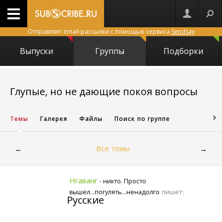
Отправляет email-рассылки с помощью сервиса
Sendsay
Выпуски
Группы
Подборки
343
Глупые, но не дающие покоя вопросы
Темы
Галерея
Файлы
Поиск по группе
Все темы
←
→
Нгаванг
- никто. Просто
пишет:
вышел...погулять...ненадолго
Русские