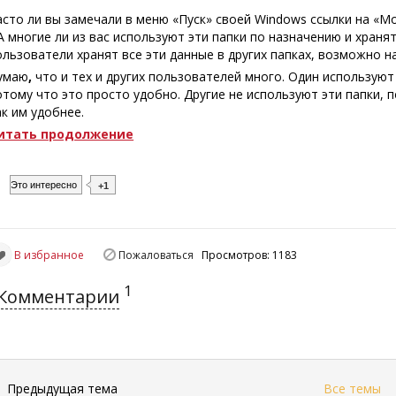
асто ли вы замечали в меню «Пуск» своей Windows ссылки на «Мо
 А многие ли из вас используют эти папки по назначению и хранят
ользователи хранят все эти данные в других папках, возможно н
умаю
,
что и тех и других пользователей много. Один использую
отому что это просто удобно. Другие не используют эти папки, 
ак им удобнее.
итать продолжение
Это интересно
+1
В избранное
Пожаловаться
Просмотров: 1183
1
Комментарии
←
Предыдущая тема
Все темы