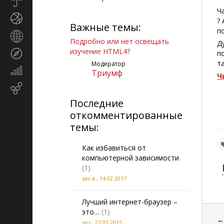
Прогноз
погоды
Ч
Спорт
?
Важные темы:
п
Страны
Подробно или нет освещать
Д
и
изучение HTML4?
Туризм
п
регионы
т
Модератор
Экономика
Триумф
Ч
и
Email-
финансы
маркетинг
Последние
откомментированные
темы:
Как избавиться от
компьютерной зависимости
(1)
sav.a
,
14.02.2017
Лучший интернет-браузер –
это…
(1)
sps
,
27.03.2015