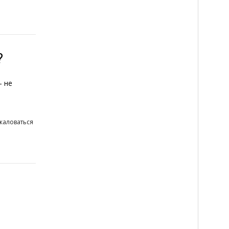
?
– не
жаловаться