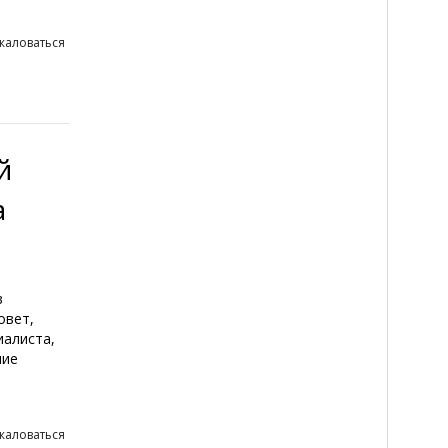
жаловаться
й
а
в
овет,
иалиста,
ние
жаловаться