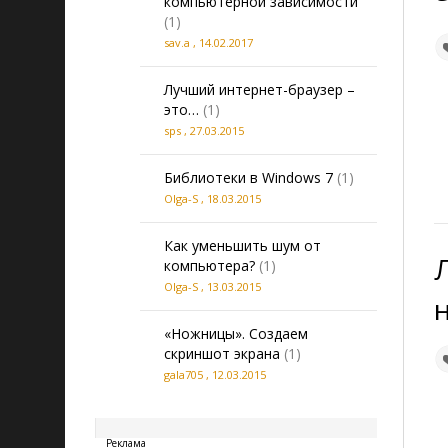
компьютерной зависимости
(1)
sav.a
,
14.02.2017
Лучший интернет-браузер –
это…
(1)
sps
,
27.03.2015
Библиотеки в Windows 7
(1)
Olga-S
,
18.03.2015
Как уменьшить шум от
компьютера?
(1)
Olga-S
,
13.03.2015
«Ножницы». Создаем
скриншот экрана
(1)
gala705
,
12.03.2015
20260808173319
Реклама