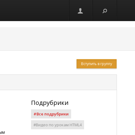
Вступить в группу
Подрубрики
#Все подрубрики
#Видео по урокам HTML4
ным