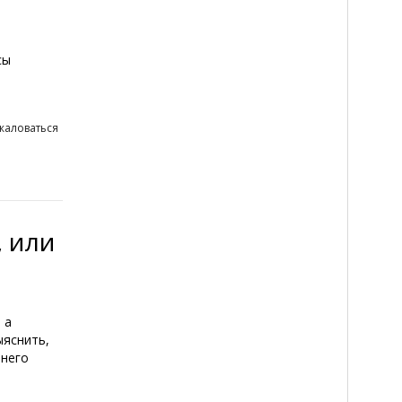
сы
жаловаться
 или
 а
ыяснить,
 него