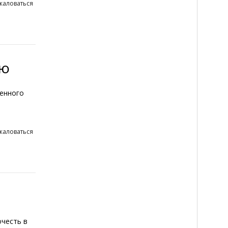
жаловаться
ью
венного
жаловаться
очесть в