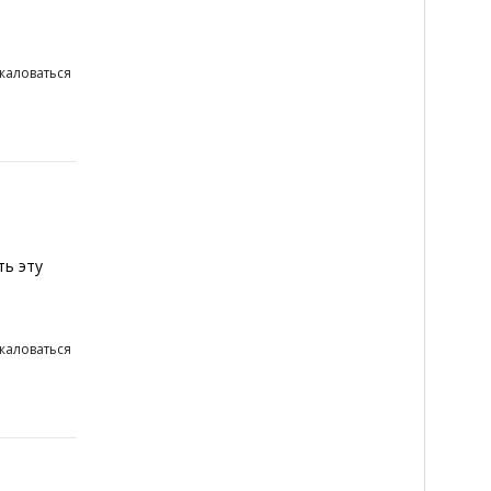
жаловаться
ть эту
жаловаться