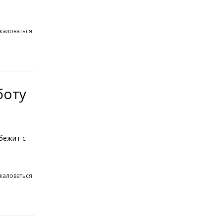
жаловаться
боту
 бежит с
жаловаться