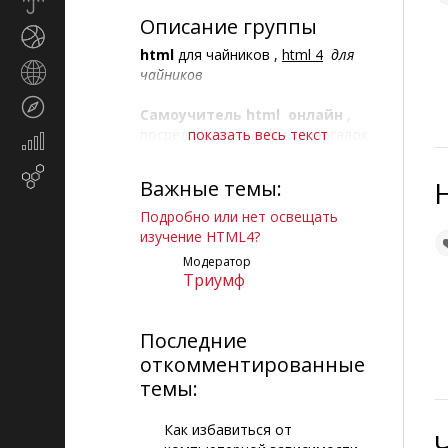
Прогноз
погоды
Описание группы
Спорт
html
для чайников ,
html 4
для
Страны
чайников
и
Туризм
регионы
Самоучитель html онлайн
,
посредством видео и шпаргалок
показать весь текст
Экономика
на адекватном языке. Понятно и
и
просто!
Email-
финансы
Важные темы:
маркетинг
Язык html для чайников
- это
Подробно или нет освещать
единственный язык, который
изучение HTML4?
легко учить. Прямо у
Модератор
компьютера, не выходя из дома!
Триумф
Последние
откомментированные
темы:
Как избавиться от