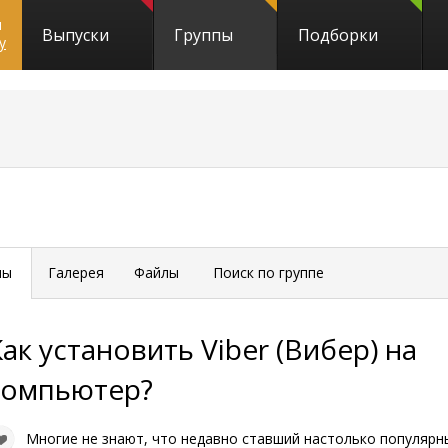
и
Выпуски
Группы
Подборки
y
мы
Галерея
Файлы
Поиск по группе
Как установить Viber (Вибер) на
компьютер?
Многие не знают, что недавно ставший настолько популяр