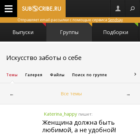
Отправляет email-рассылки с помощью сервиса
Sendsay
Выпуски
Группы
Подборки
1421
Искусство заботы о себе
Темы
Галерея
Файлы
Поиск по группе
Все темы
←
→
Katerina_happy
пишет:
Женщина должна быть
любимой, а не удобной!