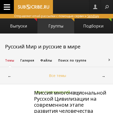
Отправляет email-рассылки с помощью сервиса
Sendsay
Выпуски
Группы
Подборки
21635
Русский Мир и русские в мире
Темы
Галерея
Файлы
Поиск по группе
Все темы
←
→
Миссия многонациональной
Иван Непомнящий
пишет:
Русской Цивилизации на
современном этапе
развития человечества