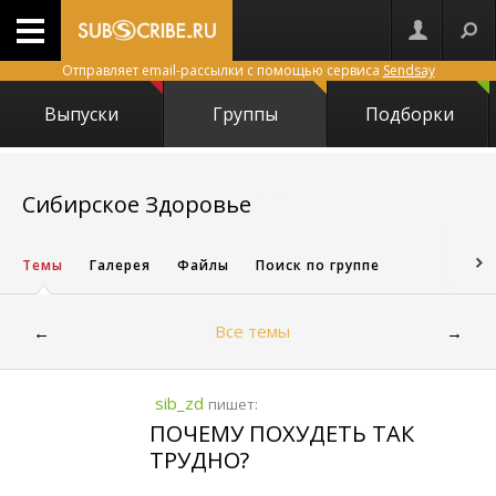
Отправляет email-рассылки с помощью сервиса
Sendsay
Выпуски
Группы
Подборки
24724
Сибирское Здоровье
Темы
Галерея
Файлы
Поиск по группе
Все темы
←
→
sib_zd
пишет:
ПОЧЕМУ ПОХУДЕТЬ ТАК
ТРУДНО?