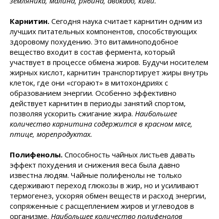
земляника, малина, рябина, авокадо, киви.
Карнитин.
Сегодня наука считает карнитин одним из
лучших питательных компонентов, способствующих
здоровому похудению. Это витаминоподобное
вещество входит в состав фермента, который
участвует в процессе обмена жиров. Будучи носителем
жирных кислот, карнитин транспортирует жиры внутрь
клеток, где они «сгорают» в митохондриях с
образованием энергии. Особенно эффективно
действует карнитин в периоды занятий спортом,
позволяя ускорить сжигание жира.
Наибольшее
количество карнитина содержится в красном мясе,
птице, морепродуктах.
Полифенолы.
Способность чайных листьев давать
эффект похудения и снижения веса была давно
известна людям. Чайные полифенолы не только
сдерживают переход глюкозы в жир, но и усиливают
термогенез, ускоряя обмен веществ и расход энергии,
сопряженные с расщеплением жиров и углеводов в
организме.
Наибольшее количество полифенолов