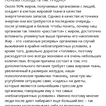
ПОЧЕМУ ПОХУДЕТЬ ТАК ТРУДНО?
Около 90% жиров, получаемых организмом с пищей,
оседает в клетках жировой ткани в качестве
энергетических запасов. Однако в качестве источника
энергии они востребуются в последнюю очередь –
после углеводов и белков. Чтобы понять, почему наш
организм так тяжело «расстается» с жиром, достаточно
вспомнить упомянутые выше причины его накопления.
Жир – это «запасные резервы» организма на случай
выживания в крайне неблагоприятных условиях, а
кроме того, довольно дорогое «топливо», поэтому
расходуется оно всегда экономно и в очень небольших
количествах. Вторая причина состоит в том, что
дополнительного питания требует сама жировая ткань,
увеличенный в размерах желудок, наши
психологические привычки. Наконец, зачастую мы
усугубляем ситуацию сами, «садясь» на диеты,
которые являются сильнейшим стрессом для
организма, говорящим ему о тех самых
«неблагоприятных условиях». Именно поэтому многие
люди после диет набирают еще больший вес – так
организм застраховывает себя от возможных