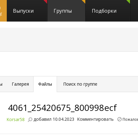
и
Выпуски
Группы
Подборки
y
ы
Галерея
Файлы
Поиск по группе
4061_25420675_800998ecf
добавил 10.04.2023
Комментировать
Korsar58
Пожалов