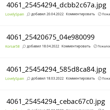
4061_25454294_dcbb2c67a.jpg
добавил 20.04.2022
Комментировать
LovelySpain
Пожа
4061_25420675_04e980099
добавил 18.04.2022
Комментировать
Korsar58
Пожалов
4061_25454294_585d8ca84.jpg
добавил 18.03.2022
Комментировать
LovelySpain
Пожа
4061_25454294_cebac67c0.jpg