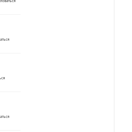
ловаться
аться
ься
аться