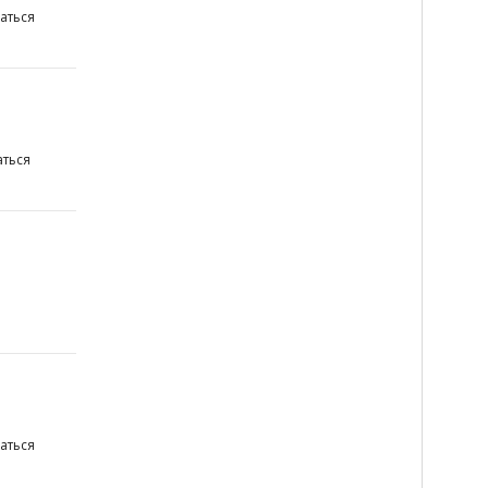
аться
ться
аться