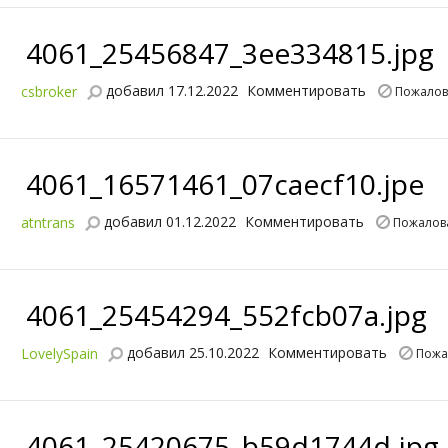
4061_25456847_3ee334815.jpg
добавил 17.12.2022
Комментировать
csbroker
Пожалов
4061_16571461_07caecf10.jpe
добавил 01.12.2022
Комментировать
atntrans
Пожалов
4061_25454294_552fcb07a.jpg
добавил 25.10.2022
Комментировать
LovelySpain
Пожа
4061_25420675_b59d1744d.jpg