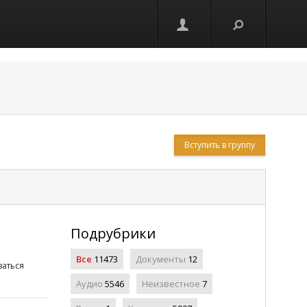
Вступить в группу
Подрубрики
Все
11473
Документы
12
аться
Аудио
5546
Неизвестное
7