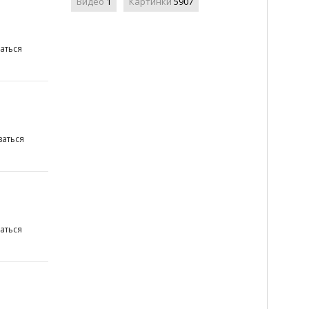
Видео
1
Картинки
5907
аться
аться
аться