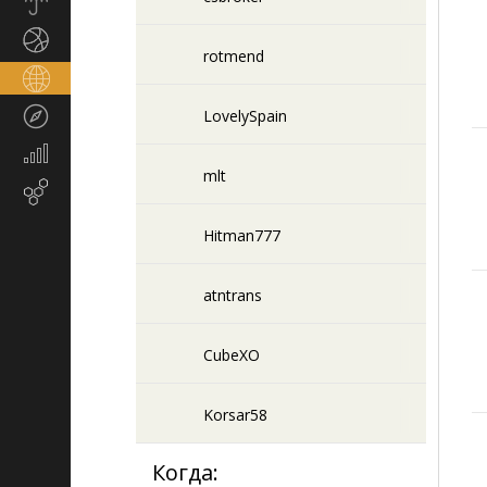
Прогноз
погоды
Спорт
rotmend
Страны
и
Туризм
LovelySpain
регионы
Экономика
и
mlt
Email-
финансы
маркетинг
Hitman777
atntrans
CubeXO
Korsar58
Когда: