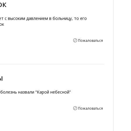
ок
т с высоким давлением в больницу, то его
ок
Пожаловаться
ы
 болезнь назвали “Карой небесной”
Пожаловаться