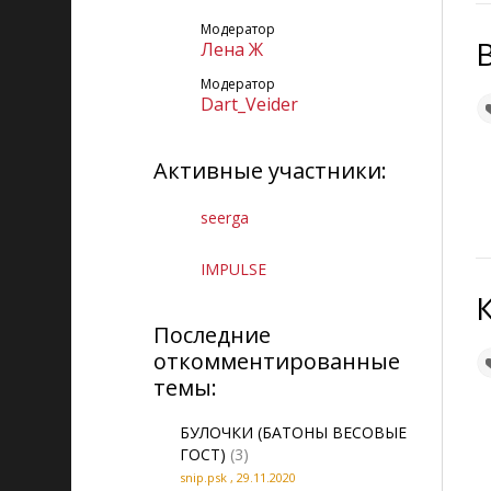
ОК группа Здоровая еда-это
Модератор
Лена Ж
здорово
Модератор
ФБ страница Здоровая еда-
Dart_Veider
это здорово
ФБ группа Живем в ладу с
Активные участники:
собой
seerga
ФБ профиль
IMPULSE
Твитер
G+ профиль
Последние
откомментированные
G+ страница Здоровая еда-
это здорово
темы:
G+ группа Здоровое
БУЛОЧКИ (БАТОНЫ ВЕСОВЫЕ
самочуствие
ГОСТ)
(3)
snip.psk
,
29.11.2020
Vk профиль