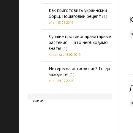
Как приготовить украинский
Vk группа Здоровая еда
борщ. Пошаговый рецепт
(1)
о1о
,
13.06.2019
Лучшие противопаразитарные
растения — это необходимо
знать!
(1)
Карелка
,
13.02.2019
Интересна астрология? Тогда
заходите!
(1)
о1о
,
24.07.2018
20260809113106
Реклама