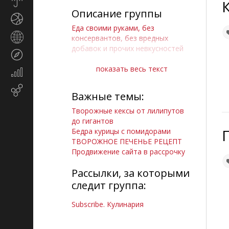
Прогноз
погоды
Описание группы
Спорт
Еда своими руками, без
Страны
консервантов, без вредных
и
добавок и прочих невкусностей
Туризм
регионы
показать весь текст
Экономика
и
Ресурсы администратора
Email-
финансы
Важные темы:
маркетинг
Творожные кексы от лилипутов
до гигантов
Сайт Здоровая еда-это
Бедра курицы с помидорами
здорово
ТВОРОЖНОЕ ПЕЧЕНЬЕ РЕЦЕПТ
Продвижение сайта в рассрочку
Блюда из птицы и кролика
Рассылки, за которыми
Ss группа Гурманы в сети
следит группа:
Мой мир профиль
Subscribe. Кулинария
ОК профиль