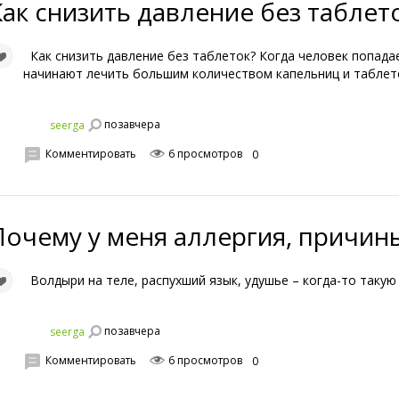
Как снизить давление без таблет
Как снизить давление без таблеток? Когда человек попадае
начинают лечить большим количеством капельниц и таблет
позавчера
seerga
Комментировать
6 просмотров
0
Почему у меня аллергия, причин
Волдыри на теле, распухший язык, удушье – когда-то такую
позавчера
seerga
Комментировать
6 просмотров
0