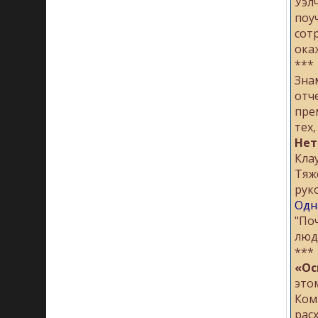
Уэл
поу
сот
ока
***
Зна
отч
пре
тех
Нет
Кла
Тяж
рук
Одн
"По
люд
***
«Ос
это
Ком
рас