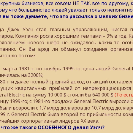
 крупных бизнесов, все совсем НЕ ТАК, все по другому, 
ому что большинство людей уважает только непонятно
и вы тоже думаете, что это рассылка о мелких биз
да Джек Уэлч стал главным управляющим, чистая при
ларов. Компания росла хорошими темпами – 9% в год. Ка
оявлением нового шефа не ожидалось каких-то особ
панию. Он бы вряд ли обманул ожидания организа
изошло потом?
1 марта 1981 г. по ноябрь 1999-го цена акций General El
личилась на 3200%;
980 г. и далее полный средний доход от акций составля
тущих квартальных прибылей от непрекращающихся о
ral Electric на сумму 10 000 $ стоили бы 640 000 $
(То есть 
нцу 1999-го; с 1981-го продажи General Electric выросли 
были возросли с 1,7 млрд долларов до 10,7 млрд долларо
999 г. General Electric была второй по прибыльности ко
ичайших корпоративных лидеров ХХ века.
 что же такого ОСОБЕННОГО делал Уэлч?