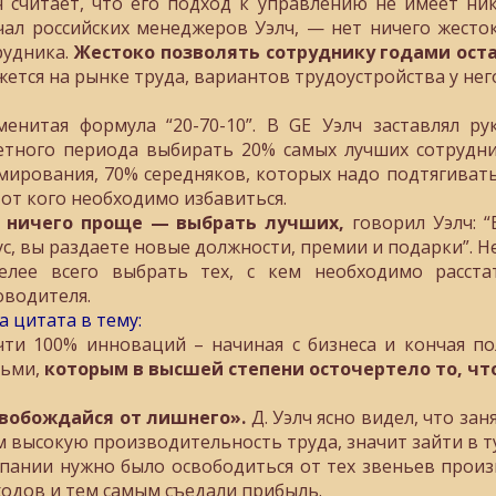
ч считает, что его подход к управлению не имеет ни
чал российских менеджеров Уэлч, — нет ничего жесто
рудника.
Жестоко позволять сотруднику годами оста
жется на рынке труда, вариантов трудоустройства у нег
менитая формула “20-70-10”. В GE Уэлч заставлял р
етного периода выбирать 20% самых лучших сотрудн
мирования, 70% середняков, которых надо подтягиват
, от кого необходимо избавиться.
 ничего проще — выбрать лучших,
говорил Уэлч: “
ус, вы раздаете новые должности, премии и подарки”. Н
елее всего выбрать тех, с кем необходимо расста
оводителя.
а цитата в тему:
чти 100% инноваций – начиная с бизнеса и кончая по
ьми,
которым в высшей степени осточертело то, что
вобождайся от лишнего».
Д. Уэлч ясно видел, что за
м высокую производительность труда, значит зайти в т
пании нужно было освободиться от тех звеньев прои
ходов и тем самым съедали прибыль.