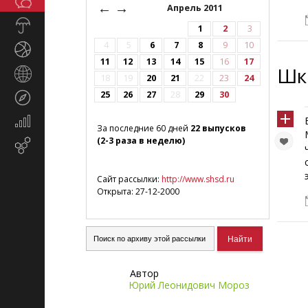
Общество
СМИ
←
→
Апрель 2011
Прогноз
1
2
3
погоды
4
5
6
7
8
9
10
Спорт
11
12
13
14
15
16
17
Шк
Страны
18
19
20
21
22
23
24
и
25
26
27
28
29
30
Туризм
регионы
Экономика
За последние 60 дней
22 выпусков
и
(2-3 раза в неделю)
Email-
финансы
маркетинг
Сайт рассылки:
http://www.shsd.ru
Открыта: 27-12-2000
Автор
Юрий Леонидович Мороз