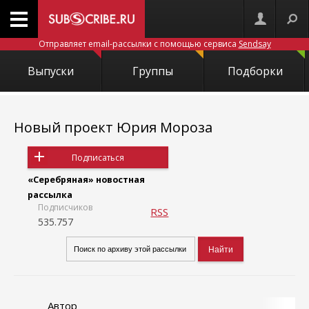
Отправляет email-рассылки с помощью сервиса
Sendsay
Выпуски
Группы
Подборки
Новый проект Юрия Мороза
Подписаться
«Серебряная» новостная
рассылка
Подписчиков
RSS
535.757
Автор