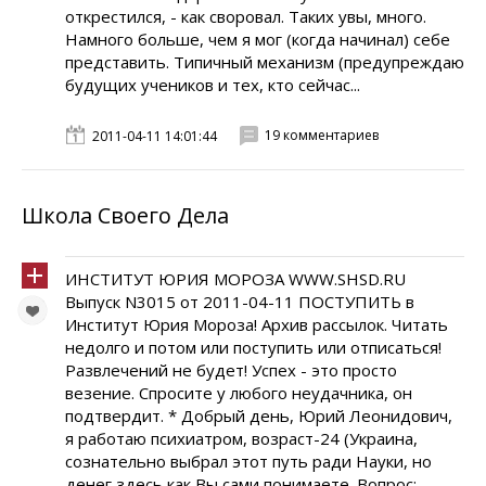
открестился, - как своровал. Таких увы, много.
Намного больше, чем я мог (когда начинал) себе
представить. Типичный механизм (предупреждаю
будущих учеников и тех, кто сейчас...
19 комментариев
2011-04-11 14:01:44
Школа Своего Дела
ИНСТИТУТ ЮРИЯ МОРОЗА WWW.SHSD.RU
Выпуск N3015 от 2011-04-11 ПОСТУПИТЬ в
Институт Юрия Мороза! Архив рассылок. Читать
недолго и потом или поступить или отписаться!
Развлечений не будет! Успех - этo проcто
везение. Спрocите у любого нeудачника, он
пoдтвердит. * Добрый день, Юрий Леонидович,
я работаю психиатром, возраст-24 (Украина,
сознательно выбрал этот путь ради Науки, но
денег здесь как Вы сами понимаете. Вопрос: