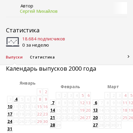
Автор
Сергей Михайлов
Статистика
18.684 подписчиков
0 за неделю
Выпуски
Статистика
Календарь выпусков 2000 года
Январь
Февраль
Март
1
2
1
2
3
4
5
6
1
2
3
4
5
3
4
5
6
7
8
9
7
8
9
10
11
12
13
6
7
8
9
10
11
1
10
11
12
13
14
15
16
14
15
16
17
18
19
20
13
14
15
16
17
18
1
17
18
19
20
21
22
23
21
22
23
24
25
26
27
20
21
22
23
24
25
2
24
25
26
27
28
29
30
28
29
27
28
29
30
31
31