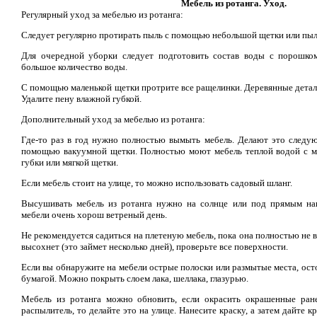
Мебель из ротанга. Уход.
Регулярный уход за мебелью из ротанга:
Следует регулярно протирать пыль с помощью небольшой щетки или пыл
Для очередной уборки следует подготовить состав воды с порошко
большое количество воды.
С помощью маленькой щетки протрите все ращелинки. Деревянные детал
Удалите пену влажной губкой.
Дополнительный уход за мебелью из ротанга:
Где-то раз в год нужно полностью вымыть мебель. Делают это следу
помощью вакуумной щетки. Полностью моют мебель теплой водой с 
губки или мягкой щетки.
Если мебель стоит на улице, то можно использовать садовый шланг.
Высушивать мебель из ротанга нужно на солнце или под прямым на
мебели очень хорош ветреный день.
Не рекомендуется садиться на плетеную мебель, пока она полностью не в
высохнет (это займет несколько дней), проверьте все поверхности.
Если вы обнаружите на мебели острые полоски или размытые места, ос
бумагой. Можно покрыть слоем лака, шеллака, глазурью.
Мебель из ротанга можно обновить, если окрасить окрашенные ране
распылитель, то делайте это на улице. Нанесите краску, а затем дайте к