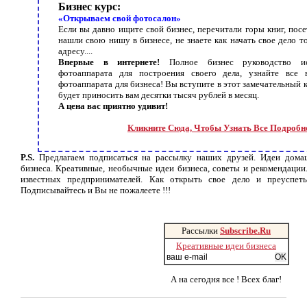
Бизнес курс:
«Открываем свой фотосалон»
Если вы давно ищите свой бизнес, перечитали горы книг, посе
нашли свою нишу в бизнесе, не знаете как начать свое дело 
адресу....
Впервые в интернете!
Полное бизнес руководство ис
фотоаппарата для построения своего дела, узнайте все 
фотоаппарата для бизнеса! Вы вступите в этот замечательный 
будет приносить вам десятки тысяч рублей в месяц.
А цена вас приятно удивит!
Кликните Сюда, Чтобы Узнать Все Подробн
P.S.
Предлагаем подписаться на рассылку наших друзей. Идеи домаш
бизнеса. Креативные, необычные идеи бизнеса, советы и рекомендаци
известных предпринимателей. Как открыть свое дело и преуспеть
Подписывайтесь и Вы не пожалеете !!!
Рассылки
Subscribe.Ru
Креативные идеи бизнеса
А на сегодня все ! Всех благ!