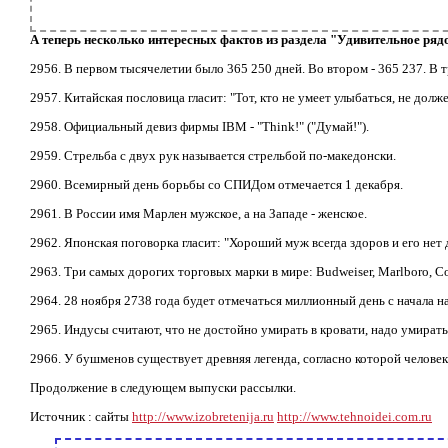
А теперь несколько интересных фактов из раздела "Удивительное ряд
2956. В первом тысячелетии было 365 250 дней. Во втором - 365 237. В т
2957. Китайская пословица гласит: "Тот, кто не умеет улыбаться, не долж
2958. Официальный девиз фирмы IBM - "Think!" ("Думай!").
2959. Стрельба с двух рук называется стрельбой по-македонски.
2960. Всемирный день борьбы со СПИДом отмечается 1 декабря.
2961. В России имя Марлен мужское, а на Западе - женское.
2962. Японская поговорка гласит: "Хороший муж всегда здоров и его нет 
2963. Три самых дорогих торговых марки в мире: Budweiser, Marlboro, C
2964. 28 ноября 2738 года будет отмечаться миллионный день с начала н
2965. Индусы считают, что не достойно умирать в кровати, надо умирать
2966. У бушменов существует древняя легенда, согласно которой челове
Продолжение в следующем выпуски рассылки.
Источник : сайты
http://www.izobretenija.ru
http://www.tehnoidei.com.ru