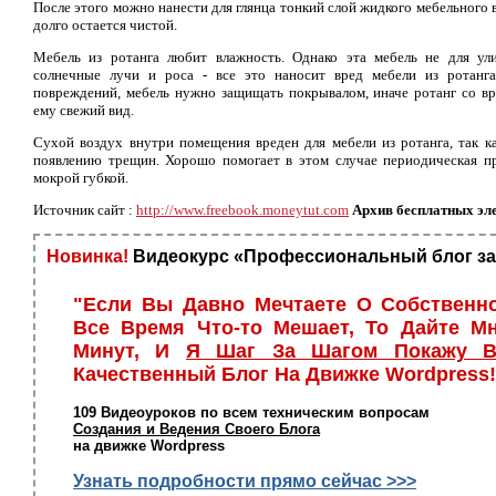
После этого можно нанести для глянца тонкий слой жидкого мебельного 
долго остается чистой.
Мебель из ротанга любит влажность. Однако эта мебель не для ули
солнечные лучи и роса - все это наносит вред мебели из ротанг
повреждений, мебель нужно защищать покрывалом, иначе ротанг со в
ему свежий вид.
Сухой воздух внутри помещения вреден для мебели из ротанга, так к
появлению трещин. Хорошо помогает в этом случае периодическая пр
мокрой губкой.
Источник сайт :
http://www.freebook.moneytut.com
Архив бесплатных эл
Новинка!
Видеокурс «Профессиональный блог за
"Если Вы Давно Мечтаете О Собственн
Все Время Что-то Мешает, То Дайте М
Минут, И
Я Шаг За Шагом Покажу В
Качественный Блог На Движке Wordpress!
109 Видеоуроков по всем техническим вопросам
Создания и Ведения Своего Блога
на движке Wordpress
Узнать подробности прямо сейчас >>>