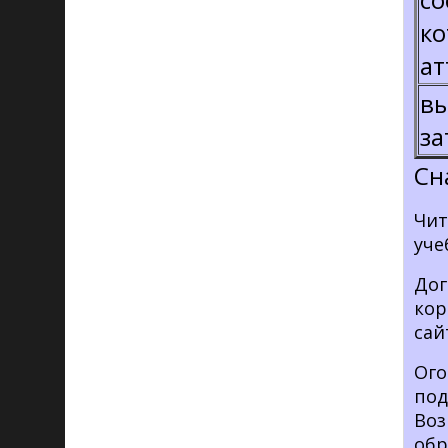
ко
ат
вы
за
Сн
Чит
уче
Дог
кор
сай
Ого
под
Воз
обр