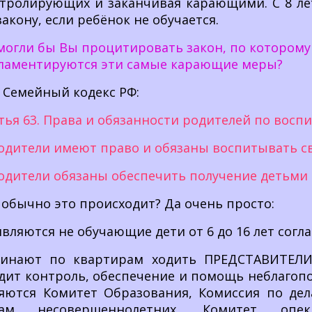
тролирующих и заканчивая карающими. С 8 лет
закону, если ребёнок не обучается.
могли бы Вы процитировать закон, по которому
ламентируются эти самые карающие меры?
 Семейный кодекс РФ:
тья 63. Права и обязанности родителей по вос
Родители имеют право и обязаны воспитывать св
Родители обязаны обеспечить получение детьми
 обычно это происходит? Да очень просто:
вляются не обучающие дети от 6 до 16 лет согл
инают по квартирам ходить ПРЕДСТАВИТЕЛИ 
дит контроль, обеспечение и помощь неблагоп
яются Комитет Образования, Комиссия по де
лам несовершеннолетних, Комитет опе