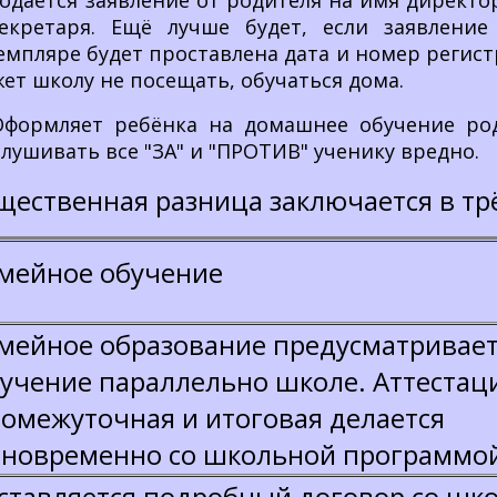
Подаётся заявление от родителя на имя директо
екретаря. Ещё лучше будет, если заявлени
емпляре будет проставлена дата и номер регист
ет школу не посещать, обучаться дома.
Оформляет ребёнка на домашнее обучение ро
лушивать все "ЗА" и "ПРОТИВ" ученику вредно.
щественная разница заключается в тр
мейное обучение
мейное образование предусматривае
учение параллельно школе. Аттестац
омежуточная и итоговая делается
новременно со школьной программо
ставляется подробный договор со шко