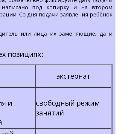
ра, обязательно фиксируйте дату подачи
е написано под копирку и на втором
рации. Со дня подачи заявления ребёнок
дитель или лица их заменяющие, да и
ёх позициях:
экстернат
т
ия и
свободный режим
занятий
й
лой,