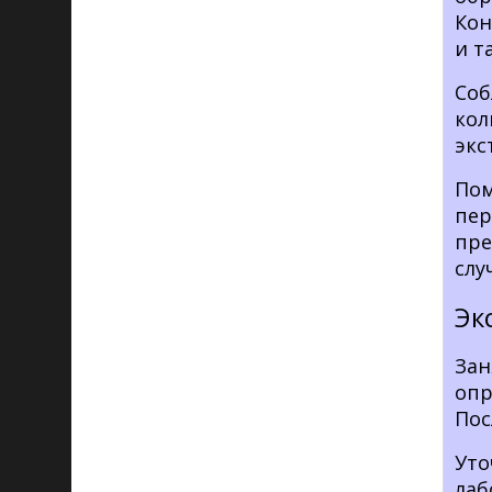
Кон
и т
Соб
кол
экс
Пом
пер
пре
слу
Эк
Зан
оп
Пос
Ут
лаб