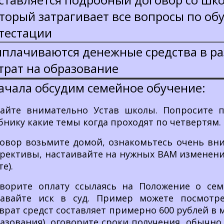
торый затрагивает все вопросы по об
тестации
плачиваются денежные средства в р
трат на образование
ачала обсудим семейное обучение:
айте внимательно Устав школы. Попросите 
бнику какие темы когда проходят по четвертям.
овор возьмите домой, ознакомьтесь очень вни
рективы, настаивайте на нужных ВАМ изменени
те).
ворите оплату ссылаясь на Положение о сем
авайте иск в суд. Пример можете посмотреть
врат средст составляет примерно 600 рублей в 
азования), оговорите сроки получения, обычно