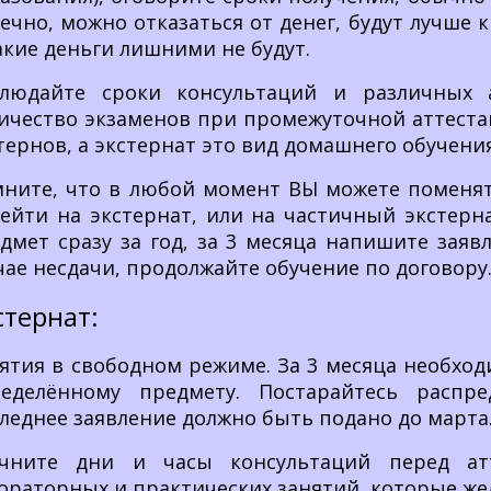
ечно, можно отказаться от денег, будут лучше 
акие деньги лишними не будут.
людайте сроки консультаций и различных а
ичество экзаменов при промежуточной аттестац
тернов, а экстернат это вид домашнего обучения
ните, что в любой момент ВЫ можете поменять
ейти на экстернат, или на частичный экстерн
дмет сразу за год, за 3 месяца напишите заяв
чае несдачи, продолжайте обучение по договору
стернат:
ятия в свободном режиме. За 3 месяца необход
ределённому предмету. Постарайтесь распр
леднее заявление должно быть подано до марта
очните дни и часы консультаций перед атт
ораторных и практических занятий, которые же