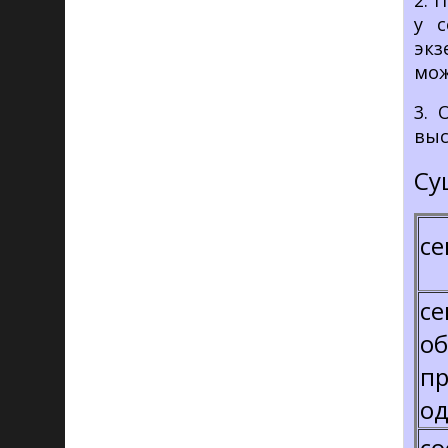
2. 
у с
экз
мож
3. 
выс
Су
се
се
об
пр
од
со