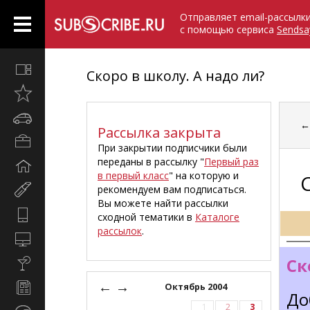
Отправляет email-рассылк
с помощью сервиса
Sendsa
Все
Скоро в школу. А надо ли?
вместе
Открыто
недавно
Автомобили
Рассылка закрыта
Бизнес
При закрытии подписчики были
и
переданы в рассылку "
Первый раз
Дом
карьера
в первый класс
" на которую и
и
рекомендуем вам подписаться.
Мир
семья
Вы можете найти рассылки
женщины
Hi-
сходной тематики в
Каталоге
Tech
рассылок
.
Компьютеры
и
Ск
Культура,
интернет
стиль
←
→
Новости
Октябрь 2004
жизни
До
и
1
2
3