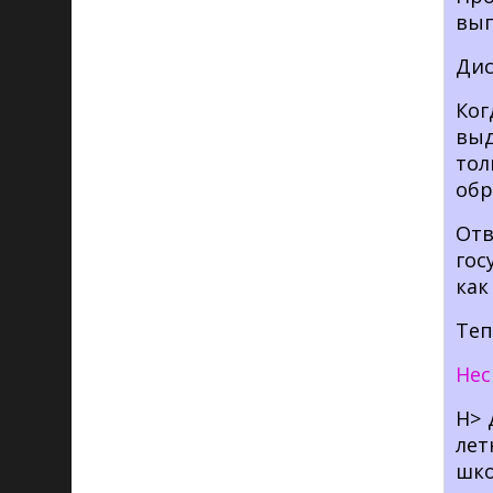
вып
Дис
Ког
выд
тол
обр
От
гос
как
Теп
Нес
Н> 
лет
шк