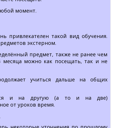
любой момент.
нь привлекателен такой вид обучения.
предметов экстерном.
еделённый предмет, также не ранее чем
3 месяца можно как посещать, так и не
родолжает учиться дальше на общих
ься и на другую (а то и на две)
ое от уроков время.
_
перь некоторые уточнения по прошлому