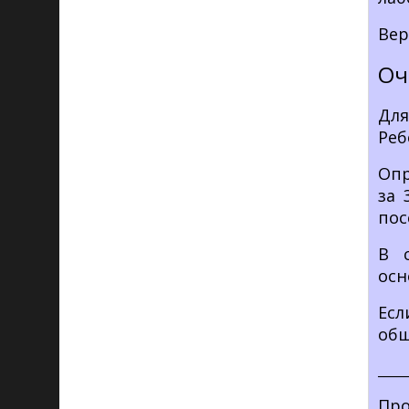
Вер
Оч
Для
Реб
Опр
за 
пос
В 
осн
Ес
общ
____
Про