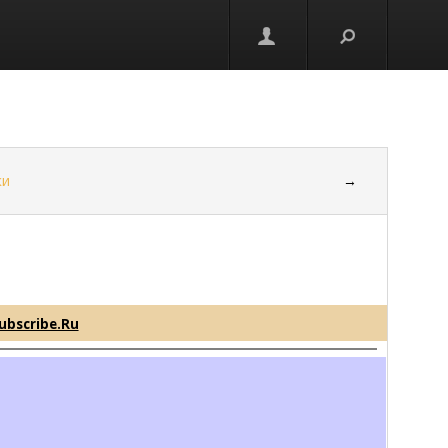
ки
→
ubscribe.Ru