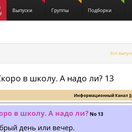
и
Выпуски
Группы
Подборки
y
←
Все выпус
Скоро в школу. А надо ли? 13
Информационный Канал
S
оро в школу. А надо ли?
No 13
брый день или вечер.