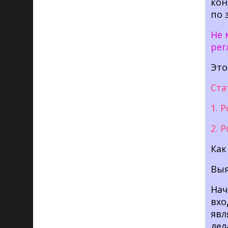
кон
по 
Не 
рег
Это
Ста
1. 
2. 
Как
Выя
Нач
вхо
явл
де