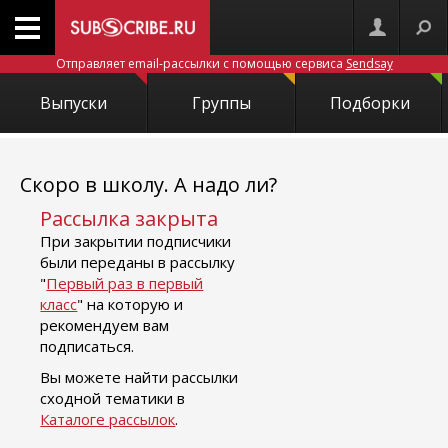
Отправляет email-рассылки с помощью сервиса
Sendsay
Выпуски
Группы
Подборки
Скоро в школу. А надо ли?
Рассылка закрыта
При закрытии подписчики
были переданы в рассылку
"
Первый раз в первый
класс
" на которую и
рекомендуем вам
подписаться.
Вы можете найти рассылки
сходной тематики в
Каталоге рассылок
.