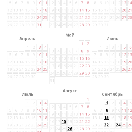
5
6
7
8
9
10
11
2
3
4
5
6
7
8
8
9
10
11
12
13
1
12
13
14
15
16
17
18
9
10
11
12
13
14
15
15
16
17
18
19
20
2
19
20
21
22
23
24
25
16
17
18
19
20
21
22
22
23
24
25
26
27
2
26
27
28
29
30
31
23
24
25
26
27
28
29
29
30
31
Май
Апрель
Июнь
1
2
1
2
3
4
1
2
3
4
5
6
3
4
5
6
7
8
9
5
6
7
8
9
10
11
7
8
9
10
11
12
1
10
11
12
13
14
15
16
12
13
14
15
16
17
18
14
15
16
17
18
19
2
17
18
19
20
21
22
23
19
20
21
22
23
24
25
21
22
23
24
25
26
2
24
25
26
27
28
29
30
26
27
28
29
30
28
29
30
31
Август
Июль
Сентябрь
1
1
2
3
4
1
2
3
4
5
2
3
4
5
6
7
8
5
6
7
8
9
10
11
6
7
8
9
10
11
1
9
10
11
12
13
14
15
12
13
14
15
16
17
18
13
14
15
16
17
18
1
16
17
18
19
20
21
22
19
20
21
22
23
24
25
20
21
22
23
24
25
2
23
24
25
26
27
28
29