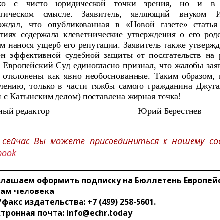
ько с чисто юридической точки зрения, но и в 
итическом смысле. Заявитель, являющий внуком И
рждал, что опубликованная в «Новой газете» стать
тиях содержала клеветнические утверждения о его род
м нанося ущерб его репутации. Заявитель также утвержд
н эффективной судебной защиты от посягательств на 
. Европейский Суд единогласно признал, что жалобы за
 отклонены как явно необоснованные. Таким образом, 
лению, только в части тяжбы самого гражданина Джуга
и с Катынским делом) поставлена жирная точка!
ный редактор
Юрий Берестнев
 сейчас Вы можете присоединиться к нашему со
book
лашаем оформить подписку на Бюллетень Европейс
вам человека
/факс издательства: +7 (499) 258-5601.
тронная почта: info@echr.today