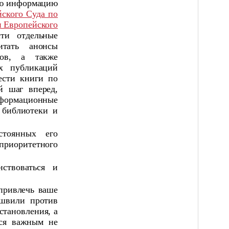
ую информацию
ского Суда по
 Европейского
сти отдельные
итать анонсы
лов, а также
х публикаций
ести книги по
й шаг вперед,
нформационные
 библиотеки и
стоянных его
 приоритетного
ствоваться и
привлечь ваше
швили против
становления, а
тся важным не