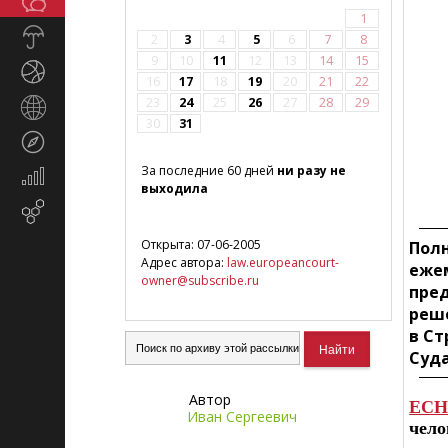
Общество
СМИ
1
Прогноз
2
3
4
5
6
7
8
погоды
9
10
11
12
13
14
15
Спорт
16
17
18
19
20
21
22
23
24
25
26
27
28
29
Страны
30
31
и
Туризм
регионы
За последние 60 дней
ни разу не
Экономика
выходила
и
Email-
финансы
маркетинг
Открыта: 07-06-2005
Полн
Адрес автора:
law.europeancourt-
ежем
owner@subscribe.ru
пред
реше
в Ст
Суда
Автор
ECH
Иван Сергеевич
чело