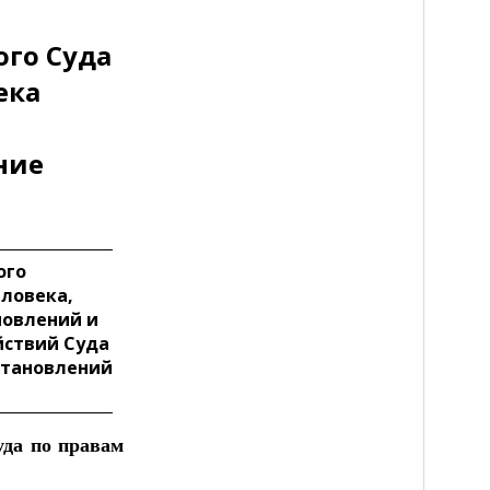
ого Суда
ека
ние
ого
еловека,
новлений и
йствий Суда
остановлений
да по правам