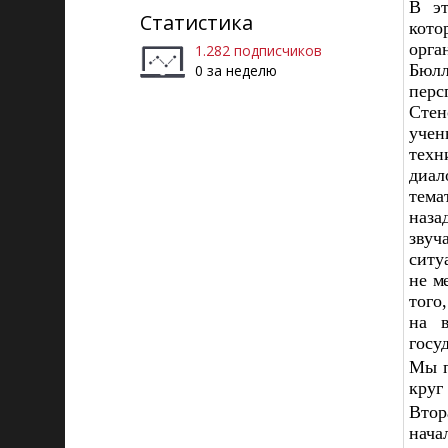
В эт
Статистика
кото
орга
1.282 подписчиков
Бюл
0 за неделю
перс
Стен
учен
техн
диал
тема
наза
звуч
ситу
не м
того
на в
госу
Мы п
круг
Втор
нач