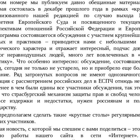
ом номере мы публикуем давно обещанные материал
рая состоялась в декабре прошлого года в рамках «кр
низованного нашей редакцией по случаю выхода 1
летеня Европейского Суда и посвященного текуще
пективам отношений Российской Федерации и Европ
ограмма состоявшегося обсуждения с участием крупнейш
ых и практиков – приводится нами с небольшими 
ического характера и отражает интересный, подчас до
ог неравнодушных людей, много лет вовлеченных в «
тику». Что особенно интересно: обсуждение, состоявше
д, сегодня не только не устарело, но и приобрело еще бо
ание. Ряд затронутых вопросов не имеют однозначного
ация с рассмотрением российских дел в ЕСПЧ отнюдь не
енее в чем были едины все участники обсуждения, так э
, что страсбургский механизм защиты прав и свобод чело
се издержки и недостатки, нужен россиянам и по
дарству.
редполагаем сделать такие «круглые столы» регулярны
 их участников.
ая новость, с которой мы спешим с вами поделиться – эт
ало работы нашего сайта в сети «Интернет»