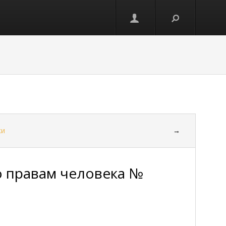
ки
→
о правам человека №