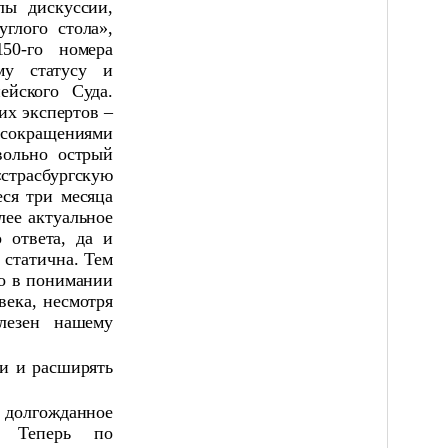
ы дискуссии,
углого стола»,
50-го номера
му статусу и
ейского Суда.
их экспертов –
сокращениями
вольно острый
страсбургскую
еся три месяца
лее актуальное
 ответа, да и
 статична. Тем
то в понимании
века, несмотря
лезен нашему
ми и расширять
о долгожданное
. Теперь по