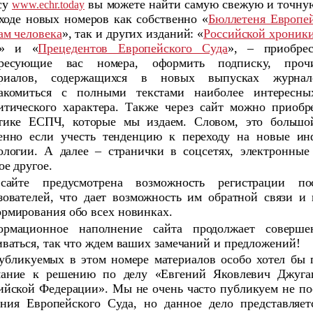
су
вы можете найти самую свежую и точн
www.echr.today
ходе новых номеров как собственно «
Бюллетеня Европей
ам человека
», так и других изданий: «
Российской хроники
» и «
Прецедентов Европейского Суда
», – приобре
ересующие вас номера, оформить подписку, проч
ериалов, содержащихся в новых выпусках журна
акомиться с полными текстами наиболее интересны
итического характера. Также через сайт можно приобр
тике ЕСПЧ, которые мы издаем. Словом, это большо
енно если учесть тенденцию к переходу на новые и
ологии. А далее – странички в соцсетях, электронные
ое другое.
сайте предусмотрена возможность регистрации по
зователей, что дает возможность им обратной связи и
рмирования обо всех новинках.
рмационное наполнение сайта продолжает совершен
иваться, так что ждем ваших замечаний и предложений!
убликуемых в этом номере материалов особо хотел бы 
ание к решению по делу «Евгений Яковлевич Джуга
ийской Федерации». Мы не очень часто публикуем не по
ния Европейского Суда, но данное дело представляе