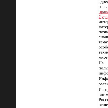
адре
о вы
прав
Суда
инт
мат
позн
анал
тема
особ
техн
мног
На 
поль
инфо
Инфо
разв
Из п
вним
Росс
реше