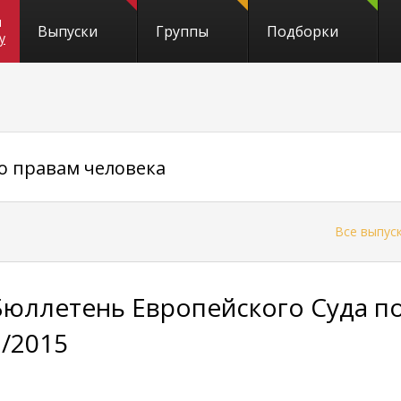
и
Выпуски
Группы
Подборки
y
о правам человека
←
Все выпус
Бюллетень Европейского Суда п
3/2015