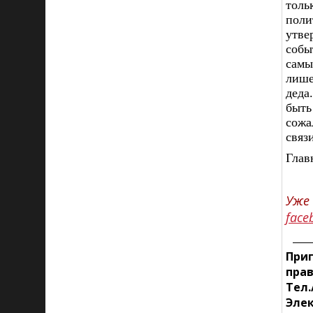
тол
пол
утве
собы
самы
лише
деда
быть
сожа
связ
Глав
Уже
face
Приг
пра
Тел.
Элек