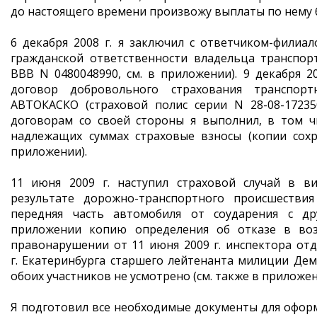
до настоящего времени произвожу выплаты по нему б
6 декабря 2008 г. я заключил с ответчиком-филиа
гражданской ответственности владельца транспорт
ВВВ N 0480048990, см. в приложении). 9 декабря 2
договор добровольного страхования транспорт
АВТОКАСКО (страховой полис серии N 28-08-17235
договорам со своей стороны я выполнил, в том ч
надлежащих суммах страховые взносы (копии сохр
приложении).
11 июня 2009 г. наступил страховой случай в 
результате дорожно-транспортного происшестви
передняя часть автомобиля от соударения с др
приложении копию определения об отказе в во
правонарушении от 11 июня 2009 г. инспектора от
г. Екатеринбурга старшего лейтенанта милиции Дем
обоих участников не усмотрено (см. также в приложе
Я подготовил все необходимые документы для оформ