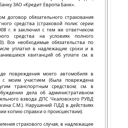
анку ЗАО «Кредит Европа Банк».
лом договор обязательного страхования
ного средства (страховой полис серии
008 г. я заключил с тем же ответчиком
ного средства на условиях полного
0). Все необходимые обязательства по
исле уплатил в надлежащие сроки и в
анившихся квитанций об уплате см. в
виде повреждения моего автомобиля в
я с моим участием (была повреждена
угим транспортным средством; см. в
збуждении дела об административном
дельного взвода ДПС Чкаловского РУВД
кина С.М.). Нарушений ПДД в действиях
нии копию справки о происшествии).
ления страхового случая, в надлежащее