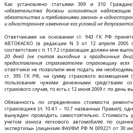
Как установлено статьями 309 и 310 Гражданс
«обязательства должны исполняться надлежащим
обязательства и требованиями закона»
и
«односторон
и одностороннее изменение его условий не допускаютс
Ответчиками на основании ст. 943 ГК РФ принят
АВТОКАСКО (в редакции N 3 от 12 апреля 2005 г.
соответствии с п. 11.7.2 страховщик должен мне вы
20 дней (не считая выходные и праздничные дни)
предоставления страхователем страховщику всех
ответчики не позволили мне подать им необходимы
ст. 395 ГК РФ, на сумму страхового возмещения 
пользование чужими денежными средствами со
страхового случая, то есть с 12 июня 2009 г. по день 
Обязанность по определению стоимости ремонтн
страховщике (п. 10.4.1 – 10.7 названных Правил), од
вынужден проводить самостоятельно. Стоимость у
учетом износа легкового автомобиля) по оцен
экспертизы» (лицензия ФАУФИ РФ N 009221 от 30 июля