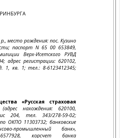
ЕРИНБУРГА
 р., место рождения: пос. Кузино
асти; паспорт N 65 00 653849,
илиции Верх-Исетского РУВД
04; адрес регистрации: 620102,
. 1, кв. 1; тел.: 8-6123412345;
ества «Русская страховая
(адрес нахождения: 620100,
ис 204, тел. 343/278-59-02;
 по ОКПО 11303732; банковские
ово-промышленный банк»,
6577928, корсчет банка