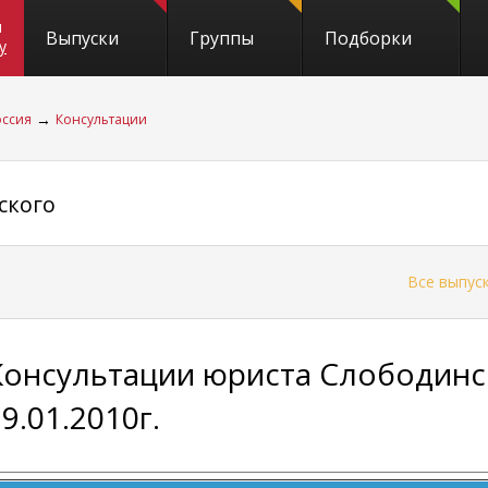
и
Выпуски
Группы
Подборки
y
→
оссия
Консультации
ского
←
Все выпус
Консультации юриста Слободинс
9.01.2010г.