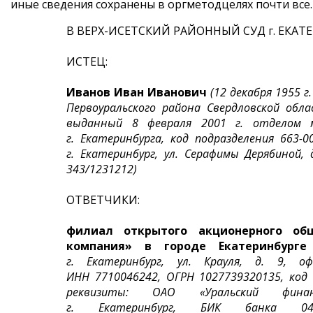
иные сведения сохранены в оргметодцелях почти все.
В ВЕРХ-ИСЕТСКИЙ РАЙОННЫЙ СУД г. ЕКАТ
ИСТЕЦ:
Иванов Иван Иванович
(12 декабря 1955 г.
Первоуральского района Свердловской обл
выданный 8 февраля 2001 г. отделом м
г. Екатеринбурга, код подразделения 663-0
г. Екатеринбург, ул. Серафимы Дерябиной, д
343/1231212)
ОТВЕТЧИКИ:
филиал открытого акционерного общ
компания» в городе Екатеринбурге
г. Екатеринбург, ул. Крауля, д. 9, оф
ИНН 7710046242, ОГРН 1027739320135, код
реквизиты: ОАО «Уральский финанс
г. Екатеринбург, БИК банка 04