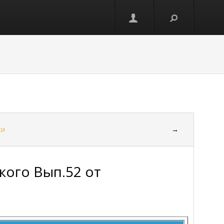
ки
→
кого Вып.52 от