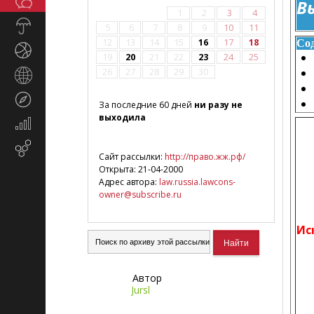
Общество
Вы
СМИ
1
2
3
4
Прогноз
5
6
7
8
9
10
11
погоды
12
13
14
15
16
17
18
Со
Спорт
19
20
21
22
23
24
25
26
27
28
29
30
Страны
и
Туризм
регионы
За последние 60 дней
ни разу не
выходила
Экономика
и
Email-
финансы
Сайт рассылки:
http://право.жж.рф/
маркетинг
Открыта: 21-04-2000
Адрес автора:
law.russia.lawcons-
owner@subscribe.ru
Ис
Автор
Jursl