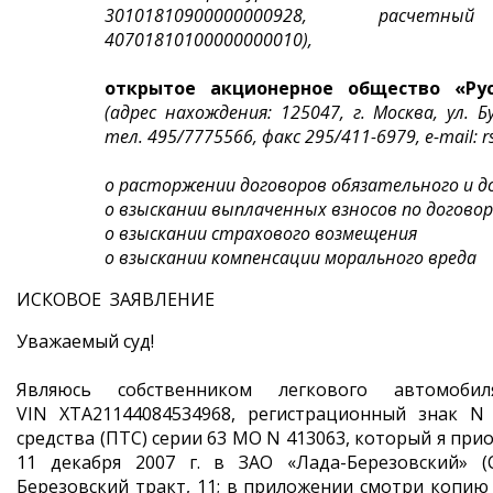
30101810900000000928, расчет
40701810100000000010),
открытое акционерное общество «Рус
(адрес нахождения: 125047, г. Москва, ул. Б
тел. 495/7775566, факс 295/411-6979, e-mail: r
о расторжении договоров обязательного и д
о взыскании выплаченных взносов по догово
о взыскании страхового возмещения
о взыскании компенсации морального вреда
ИСКОВОЕ ЗАЯВЛЕНИЕ
Уважаемый суд!
Являюсь собственником легкового автомобил
VIN XTA21144084534968, регистрационный знак N
средства (ПТС) серии 63 МО N 413063, который я при
11 декабря 2007 г. в ЗАО «Лада-Березовский» (С
Березовский тракт, 11; в приложении смотри копию