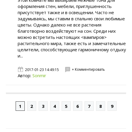
этой комнате мы выбираем нежные тона для
оформления стен, мебели, приглушенность
присутствует также и в освещении. Часто не
задумываясь, мы ставим в спальню свои любимые
цветы. Однако далеко не все растения
благотворно воздействуют на сон. Среди них
можно встретить настоящих <вампиров>
растительного мира, также есть и замечательные
целители, способствующие гармоничному отдыху
и...
+ Комментировать
2017-01-23 14:49:15
Автор:
Sonmir
1
2
3
4
5
6
7
8
9